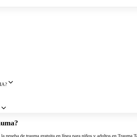
 IA?
rauma?
 la prueba de trauma gratuita en línea para niños y adultos en Trauma T