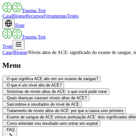
Trauma Test
Casa
Blogue
Recursos
Ferramentas
Testes
Teste
Trauma Test
Teste
Casa
/
Blogue
/
Níveis altos de ACE: significado do exame de sangue, 
Menu
O que significa ACE alto em um exame de sangue?
O que é um nível alto de ACE?
Sintomas de níveis altos de ACE: o que você pode notar
Quais doenças causam níveis altos de ACE?
Sarcoidose e resultados do nível de ACE
Tratamento de níveis altos de ACE: por que a causa vem primeiro
Exame de sangue de ACE versus pontuação ACE: dois significados dife
Como entender seu resultado sem entrar em espiral
FAQ