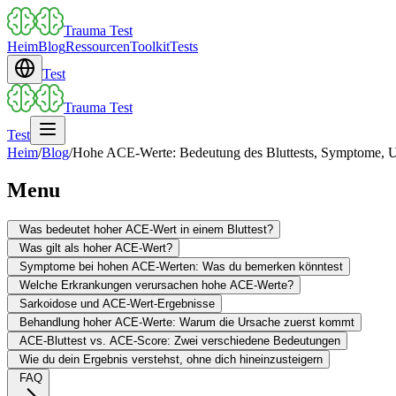
Trauma Test
Heim
Blog
Ressourcen
Toolkit
Tests
Test
Trauma Test
Test
Heim
/
Blog
/
Hohe ACE-Werte: Bedeutung des Bluttests, Symptome, 
Menu
Was bedeutet hoher ACE-Wert in einem Bluttest?
Was gilt als hoher ACE-Wert?
Symptome bei hohen ACE-Werten: Was du bemerken könntest
Welche Erkrankungen verursachen hohe ACE-Werte?
Sarkoidose und ACE-Wert-Ergebnisse
Behandlung hoher ACE-Werte: Warum die Ursache zuerst kommt
ACE-Bluttest vs. ACE-Score: Zwei verschiedene Bedeutungen
Wie du dein Ergebnis verstehst, ohne dich hineinzusteigern
FAQ