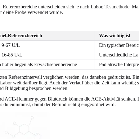
ilt. Referenzbereiche unterscheiden sich je nach Labor, Testmethode, 
für deine Probe verwendet wurde.
piel-Referenzbereich
Was wichtig ist
 9-67 U/L
Ein typischer Bereic
 16-85 U/L
Unterschiedliche La
 höher liegen als Erwachsenenbereiche
Pädiatrische Interpr
akten Referenzintervall verglichen werden, das daneben gedruckt ist. E
 Labor weit darüber liegt. Auch der Verlauf über die Zeit kann wichtig
nd Bildgebung besprochen werden.
nd ACE-Hemmer gegen Blutdruck können die ACE-Aktivität senken. Das
as du einnimmst, damit der Befund richtig eingeordnet wird.