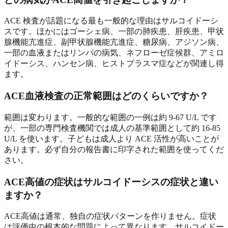
ACE 検査が話題になる最も一般的な理由はサルコイドーシ
スです。ほかにはゴーシェ病、一部の肺疾患、肝疾患、甲状
腺機能亢進症、副甲状腺機能亢進症、糖尿病、アジソン病、
一部の血液またはリンパの病気、ネフローゼ症候群、アミロ
イドーシス、ハンセン病、ヒストプラスマ症などが関連し得
ます。
ACE血液検査の正常範囲はどのくらいですか？
範囲は変わります。一般的な範囲の一例は約 9-67 U/L です
が、一部の専門検査機関では成人の基準範囲として約 16-85
U/L を使います。子どもは成人より ACE 活性が高いことが
あります。必ず自分の報告書に印字された範囲を使ってくだ
さい。
ACE高値の症状はサルコイドーシスの症状と違い
ますか？
ACE高値は通常、独自の症状パターンを作りません。症状
は評価中の根本的な問題によって異なります。サルコイドー