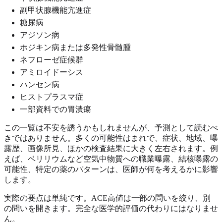
副甲状腺機能亢進症
糖尿病
アジソン病
ホジキン病または多発性骨髄腫
ネフローゼ症候群
アミロイドーシス
ハンセン病
ヒストプラスマ症
一部資料での胃潰瘍
この一覧は不安を誘うかもしれませんが、予測として読むべ
きではありません。多くの可能性はまれで、症状、地域、曝
露歴、画像所見、ほかの検査結果に大きく左右されます。例
えば、ベリリウムなど空気中物質への職業曝露、結核曝露の
可能性、特定の薬のパターンは、医師が何を考えるかに影響
します。
実際の要点は単純です。ACE高値は一部の問いを絞り、別
の問いを開きます。完全な医学的評価の代わりにはなりませ
ん。