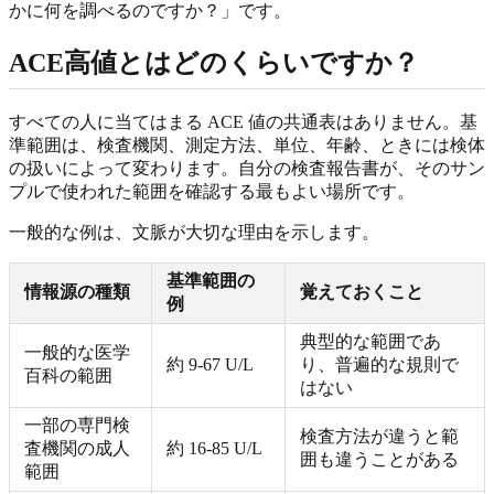
かに何を調べるのですか？」です。
ACE高値とはどのくらいですか？
すべての人に当てはまる ACE 値の共通表はありません。基
準範囲は、検査機関、測定方法、単位、年齢、ときには検体
の扱いによって変わります。自分の検査報告書が、そのサン
プルで使われた範囲を確認する最もよい場所です。
一般的な例は、文脈が大切な理由を示します。
基準範囲の
情報源の種類
覚えておくこと
例
典型的な範囲であ
一般的な医学
約 9-67 U/L
り、普遍的な規則で
百科の範囲
はない
一部の専門検
検査方法が違うと範
査機関の成人
約 16-85 U/L
囲も違うことがある
範囲