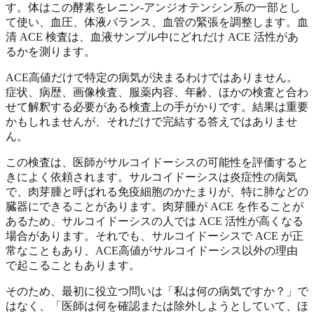
す。体はこの酵素をレニン-アンジオテンシン系の一部とし
て使い、血圧、体液バランス、血管の緊張を調整します。血
清 ACE 検査は、血液サンプル中にどれだけ ACE 活性があ
るかを測ります。
ACE高値だけで特定の病気が決まるわけではありません。
症状、病歴、画像検査、服薬内容、年齢、ほかの検査と合わ
せて解釈する必要がある検査上の手がかりです。結果は重要
かもしれませんが、それだけで完結する答えではありませ
ん。
この検査は、医師がサルコイドーシスの可能性を評価すると
きによく依頼されます。サルコイドーシスは炎症性の病気
で、肉芽腫と呼ばれる免疫細胞のかたまりが、特に肺などの
臓器にできることがあります。肉芽腫が ACE を作ることが
あるため、サルコイドーシスの人では ACE 活性が高くなる
場合があります。それでも、サルコイドーシスで ACE が正
常なこともあり、ACE高値がサルコイドーシス以外の理由
で起こることもあります。
そのため、最初に役立つ問いは「私は何の病気ですか？」で
はなく、「医師は何を確認または除外しようとしていて、ほ