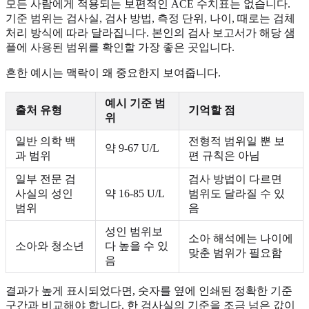
모든 사람에게 적용되는 보편적인 ACE 수치표는 없습니다.
기준 범위는 검사실, 검사 방법, 측정 단위, 나이, 때로는 검체
처리 방식에 따라 달라집니다. 본인의 검사 보고서가 해당 샘
플에 사용된 범위를 확인할 가장 좋은 곳입니다.
흔한 예시는 맥락이 왜 중요한지 보여줍니다.
예시 기준 범
출처 유형
기억할 점
위
일반 의학 백
전형적 범위일 뿐 보
약 9-67 U/L
과 범위
편 규칙은 아님
일부 전문 검
검사 방법이 다르면
사실의 성인
약 16-85 U/L
범위도 달라질 수 있
범위
음
성인 범위보
소아 해석에는 나이에
소아와 청소년
다 높을 수 있
맞춘 범위가 필요함
음
결과가 높게 표시되었다면, 숫자를 옆에 인쇄된 정확한 기준
구간과 비교해야 합니다. 한 검사실의 기준을 조금 넘은 값이