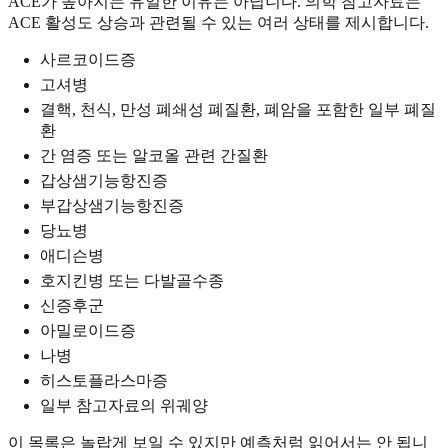
ACE가 높아지는 유일한 이유는 아닙니다. 의학 참고자료는
ACE 활성도 상승과 관련될 수 있는 여러 상태를 제시합니다.
사르코이드증
고셔병
결핵, 천식, 만성 폐쇄성 폐질환, 폐암을 포함한 일부 폐질
환
간 염증 또는 알코올 관련 간질환
갑상샘기능항진증
부갑상샘기능항진증
당뇨병
애디슨병
호지킨병 또는 다발골수종
신증후군
아밀로이드증
나병
히스토플라스마증
일부 참고자료의 위궤양
이 목록은 놀랍게 보일 수 있지만 예측처럼 읽어서는 안 됩니