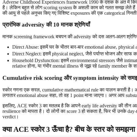
Adverse Childhood Experiences framework 1990 के दशक के अंत में किए गए
है। लेकिन बहुत से लोग scoring system के असली काम को गलत समझ लेते हैं।
की आयु से पहले अनुभव किए गए विशिष्ट exposures की एक categorical गिनती
प्रारंभिक adversity की 10 मानक श्रेणियाँ
मानक screening framework बचपन की adversity को दस अलग-अलग श्रेणियों में बा
Direct Abuse: इसमें घर के भीतर बार-बार emotional abuse, physical
Direct Neglect: इसमें physical neglect, जैसे पर्याप्त भोजन और साफ 
Household Dysfunction: इसमें environmental stressors जैसे intima
relative होना, या गंभीर mental illness से जूझ रहे family member के
Cumulative risk scoring और symptom intensity को सम
स्कोर गणना एक सरल, cumulative mathematical rule का पालन करती है। आपके 
लगातार emotional abuse सहा, तो वह 1 point माना जाएगा। अगर आप substan
इसलिए, ACE स्कोर 3 का मतलब है कि आपने early life adversity की तीन 
resilience को मापता है। दो लोगों का score 3 हो सकता है, फिर भी उनके day
verdict।
क्या ACE स्कोर 3 ऊँचा है? बीच के स्तर को समझना