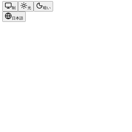
制
光
暗い
日本語