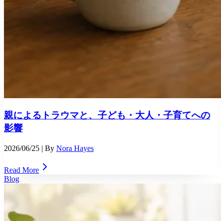
親によるトラウマと、子ども・大人・子育てへの
影響
2026/06/25
| By
Nora Hayes
Read More
Blog