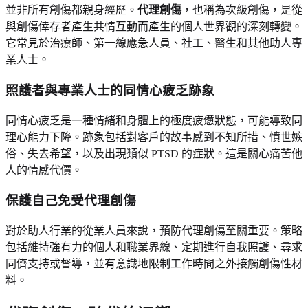
並非所有創傷都親身經歷。
代理創傷
，也稱為次級創傷，是從
與創傷倖存者產生共情互動而產生的個人世界觀的深刻轉變。
它常見於治療師、第一線應急人員、社工、醫生和其他助人專
業人士。
照護者與專業人士的同情心疲乏跡象
同情心疲乏是一種情緒和身體上的極度疲憊狀態，可能導致同
理心能力下降。跡象包括對客戶的故事感到不知所措、憤世嫉
俗、失去希望，以及出現類似 PTSD 的症狀。這是關心痛苦他
人的情感代價。
保護自己免受代理創傷
對於助人行業的從業人員來說，預防代理創傷至關重要。策略
包括維持強有力的個人和職業界線、定期進行自我照護、尋求
同儕支持或督導，並有意識地限制工作時間之外接觸創傷性材
料。