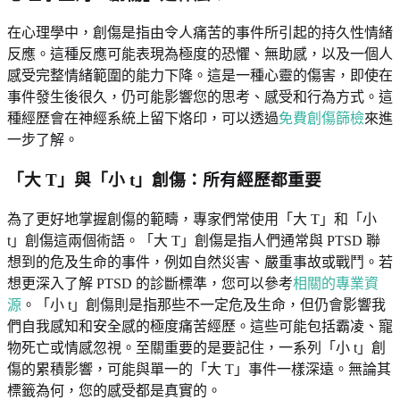
在心理學中，創傷是指由令人痛苦的事件所引起的持久性情緒
反應。這種反應可能表現為極度的恐懼、無助感，以及一個人
感受完整情緒範圍的能力下降。這是一種心靈的傷害，即使在
事件發生後很久，仍可能影響您的思考、感受和行為方式。這
種經歷會在神經系統上留下烙印，可以透過
免費創傷篩檢
來進
一步了解。
「大 T」與「小 t」創傷：所有經歷都重要
為了更好地掌握創傷的範疇，專家們常使用「大 T」和「小
t」創傷這兩個術語。「大 T」創傷是指人們通常與 PTSD 聯
想到的危及生命的事件，例如自然災害、嚴重事故或戰鬥。若
想更深入了解 PTSD 的診斷標準，您可以參考
相關的專業資
源
。「小 t」創傷則是指那些不一定危及生命，但仍會影響我
們自我感知和安全感的極度痛苦經歷。這些可能包括霸凌、寵
物死亡或情感忽視。至關重要的是要記住，一系列「小 t」創
傷的累積影響，可能與單一的「大 T」事件一樣深遠。無論其
標籤為何，您的感受都是真實的。