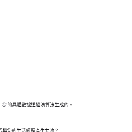
據
您
的具體數據透過演算法生成的。
否與您的生活經歷產生共鳴？