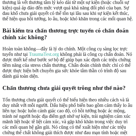
thương là vết thương tâm lý kéo dài từ một sự kiện (hoặc chuỗi sự
kiện) quá áp đảo đến mức vượt quá khả năng đối phó của bạn. Sự
đau khổ chưa giải quyết có thể tồn tại lâu sau khi sự kiện kết thúc,
thể hiện qua hồi tưởng, lo âu, hoặc khó khăn trong các mối quan hệ.
Bài kiểm tra chấn thương trực tuyến có chẩn đoán
chính xác không?
Hoàn toàn không—đây là lý do chính. Một công cụ sàng lọc trực
tuyến như tại
TraumaTest.org
không phải là công cụ chẩn đoán. Nó
được thiết kế như bước sơ bộ để giúp bạn xác định các triệu chứng
tiềm năng của stress chấn thương. Chẩn đoán chính thức chỉ có thể
được thực hiện bởi chuyên gia sức khỏe tâm thần có trình độ sau
đánh giá toàn diện.
Chấn thương chưa giải quyết trông như thế nào?
Tổn thương chưa giải quyết có thể biểu hiện theo nhiều cách và là
duy nhất với mỗi người. Dấu hiệu phổ biến bao gồm cảm thấy lo âu
liên tục hoặc luôn cảnh giác cao độ, có hồi tưởng hoặc ác mộng,
tránh né người hoặc địa điểm gợi nhớ sự kiện, trải nghiệm cảm xúc
mãnh liệt hoặc tê liệt cảm xúc, và gặp khó khăn trong việc duy trì
các mối quan hệ gần gũi. Nó cũng có thể xuất hiện như các triệu
chứng thể chất không giải thích được như đau mạn tính hoặc mệt