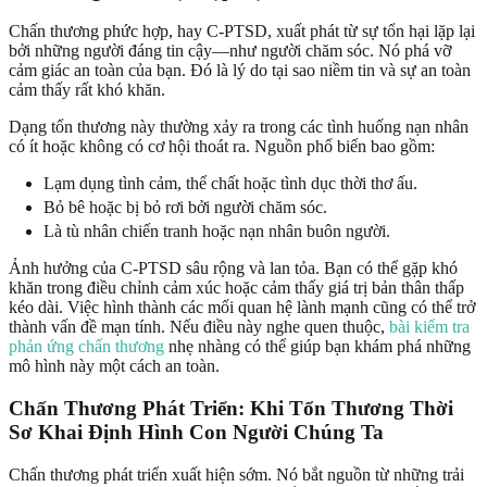
Chấn thương phức hợp, hay C-PTSD, xuất phát từ sự tổn hại lặp lại
bởi những người đáng tin cậy—như người chăm sóc. Nó phá vỡ
cảm giác an toàn của bạn. Đó là lý do tại sao niềm tin và sự an toàn
cảm thấy rất khó khăn.
Dạng tổn thương này thường xảy ra trong các tình huống nạn nhân
có ít hoặc không có cơ hội thoát ra. Nguồn phổ biến bao gồm:
Lạm dụng tình cảm, thể chất hoặc tình dục thời thơ ấu.
Bỏ bê hoặc bị bỏ rơi bởi người chăm sóc.
Là tù nhân chiến tranh hoặc nạn nhân buôn người.
Ảnh hưởng của C-PTSD sâu rộng và lan tỏa. Bạn có thể gặp khó
khăn trong điều chỉnh cảm xúc hoặc cảm thấy giá trị bản thân thấp
kéo dài. Việc hình thành các mối quan hệ lành mạnh cũng có thể trở
thành vấn đề mạn tính. Nếu điều này nghe quen thuộc,
bài kiểm tra
phản ứng chấn thương
nhẹ nhàng có thể giúp bạn khám phá những
mô hình này một cách an toàn.
Chấn Thương Phát Triển: Khi Tổn Thương Thời
Sơ Khai Định Hình Con Người Chúng Ta
Chấn thương phát triển xuất hiện sớm. Nó bắt nguồn từ những trải