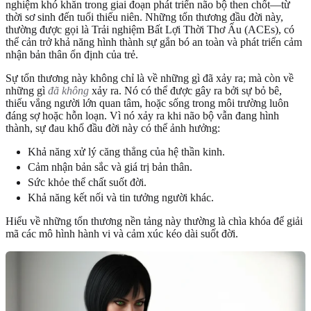
nghiệm khó khăn trong giai đoạn phát triển não bộ then chốt—từ
thời sơ sinh đến tuổi thiếu niên. Những tổn thương đầu đời này,
thường được gọi là Trải nghiệm Bất Lợi Thời Thơ Ấu (ACEs), có
thể cản trở khả năng hình thành sự gắn bó an toàn và phát triển cảm
nhận bản thân ổn định của trẻ.
Sự tổn thương này không chỉ là về những gì đã xảy ra; mà còn về
những gì
đã không
xảy ra. Nó có thể được gây ra bởi sự bỏ bê,
thiếu vắng người lớn quan tâm, hoặc sống trong môi trường luôn
đáng sợ hoặc hỗn loạn. Vì nó xảy ra khi não bộ vẫn đang hình
thành, sự đau khổ đầu đời này có thể ảnh hưởng:
Khả năng xử lý căng thẳng của hệ thần kinh.
Cảm nhận bản sắc và giá trị bản thân.
Sức khỏe thể chất suốt đời.
Khả năng kết nối và tin tưởng người khác.
Hiểu về những tổn thương nền tảng này thường là chìa khóa để giải
mã các mô hình hành vi và cảm xúc kéo dài suốt đời.