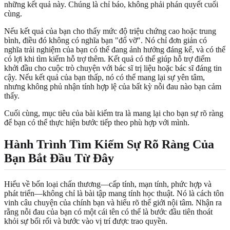
những kết quả này. Chúng là chỉ báo, không phải phán quyết cuối
cùng.
Nếu kết quả của bạn cho thấy mức độ triệu chứng cao hoặc trung
bình, điều đó không có nghĩa bạn "đổ vỡ". Nó chỉ đơn giản có
nghĩa trải nghiệm của bạn có thể đang ảnh hưởng đáng kể, và có thể
có lợi khi tìm kiếm hỗ trợ thêm. Kết quả có thể giúp hỗ trợ điểm
khởi đầu cho cuộc trò chuyện với bác sĩ trị liệu hoặc bác sĩ đáng tin
cậy. Nếu kết quả của bạn thấp, nó có thể mang lại sự yên tâm,
nhưng không phủ nhận tính hợp lệ của bất kỳ nỗi đau nào bạn cảm
thấy.
Cuối cùng, mục tiêu của bài kiểm tra là mang lại cho bạn sự rõ ràng
để bạn có thể thực hiện bước tiếp theo phù hợp với mình.
Hành Trình Tìm Kiếm Sự Rõ Ràng Của
Bạn Bắt Đầu Từ Đây
Hiểu về bốn loại chấn thương—cấp tính, mạn tính, phức hợp và
phát triển—không chỉ là bài tập mang tính học thuật. Nó là cách tôn
vinh câu chuyện của chính bạn và hiểu rõ thế giới nội tâm. Nhận ra
rằng nỗi đau của bạn có một cái tên có thể là bước đầu tiên thoát
khỏi sự bối rối và bước vào vị trí được trao quyền.