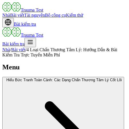
Trauma Test
Nhà
Bài viết
Tài nguyên
Bộ công cụ
Kiểm thử
Bài kiểm tra
Trauma Test
Bài kiểm tra
Nhà
/
Bài viết
/
4 Loại Chấn Thương Tâm Lý: Hướng Dẫn & Bài
Kiểm Tra Trực Tuyến Miễn Phí
Menu
Hiểu Bức Tranh Toàn Cảnh: Các Dạng Chấn Thương Tâm Lý Cốt Lõi