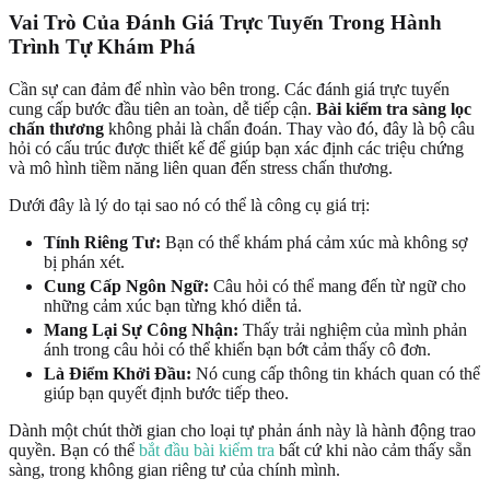
Vai Trò Của Đánh Giá Trực Tuyến Trong Hành
Trình Tự Khám Phá
Cần sự can đảm để nhìn vào bên trong. Các đánh giá trực tuyến
cung cấp bước đầu tiên an toàn, dễ tiếp cận.
Bài kiểm tra sàng lọc
chấn thương
không phải là chẩn đoán. Thay vào đó, đây là bộ câu
hỏi có cấu trúc được thiết kế để giúp bạn xác định các triệu chứng
và mô hình tiềm năng liên quan đến stress chấn thương.
Dưới đây là lý do tại sao nó có thể là công cụ giá trị:
Tính Riêng Tư:
Bạn có thể khám phá cảm xúc mà không sợ
bị phán xét.
Cung Cấp Ngôn Ngữ:
Câu hỏi có thể mang đến từ ngữ cho
những cảm xúc bạn từng khó diễn tả.
Mang Lại Sự Công Nhận:
Thấy trải nghiệm của mình phản
ánh trong câu hỏi có thể khiến bạn bớt cảm thấy cô đơn.
Là Điểm Khởi Đầu:
Nó cung cấp thông tin khách quan có thể
giúp bạn quyết định bước tiếp theo.
Dành một chút thời gian cho loại tự phản ánh này là hành động trao
quyền. Bạn có thể
bắt đầu bài kiểm tra
bất cứ khi nào cảm thấy sẵn
sàng, trong không gian riêng tư của chính mình.