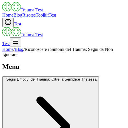
Trauma Test
Home
Blog
Risorse
Toolkit
Test
Test
Trauma Test
Test
Home
/
Blog
/
Riconoscere i Sintomi del Trauma: Segni da Non
Ignorare
Menu
Segni Emotivi del Trauma: Oltre la Semplice Tristezza