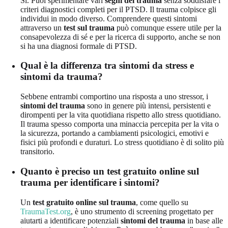
Sì. Puoi sperimentare vari
segni del trauma
senza soddisfare i
criteri diagnostici completi per il PTSD. Il trauma colpisce gli
individui in modo diverso. Comprendere questi sintomi
attraverso un
test sul trauma
può comunque essere utile per la
consapevolezza di sé e per la ricerca di supporto, anche se non
si ha una diagnosi formale di PTSD.
Qual è la differenza tra sintomi da stress e
sintomi da trauma?
Sebbene entrambi comportino una risposta a uno stressor, i
sintomi del trauma
sono in genere più intensi, persistenti e
dirompenti per la vita quotidiana rispetto allo stress quotidiano.
Il trauma spesso comporta una minaccia percepita per la vita o
la sicurezza, portando a cambiamenti psicologici, emotivi e
fisici più profondi e duraturi. Lo stress quotidiano è di solito più
transitorio.
Quanto è preciso un test gratuito online sul
trauma per identificare i sintomi?
Un
test gratuito online sul trauma
, come quello su
TraumaTest.org
, è uno strumento di screening progettato per
aiutarti a identificare potenziali
sintomi del trauma
in base alle