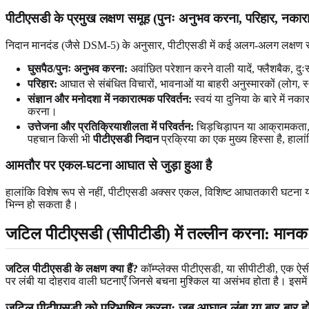
पीटीएसडी के प्रमुख लक्षण समूह (पुनः अनुभव करना, परिहार, नकारात
निदान मानदंड (जैसे DSM-5) के अनुसार, पीटीएसडी में कई अलग-अलग लक्षण सम
घुसपैठ/पुनः अनुभव करना:
अवांछित परेशान करने वाली यादें, फ्लैशबैक, दुःस
परिहार:
आघात से संबंधित विचारों, भावनाओं या बाहरी अनुस्मारकों (लोग, 
संज्ञान और मनोदशा में नकारात्मक परिवर्तन:
स्वयं या दुनिया के बारे में
करना।
उत्तेजना और प्रतिक्रियाशीलता में परिवर्तन:
चिड़चिड़ापन या आक्रामकता, ज
पहचान किसी भी
पीटीएसडी निदान
प्रक्रिया का एक मुख्य हिस्सा है, हाल
आमतौर पर एकल-घटना आघात से जुड़ा हुआ है
हालांकि विशेष रूप से नहीं, पीटीएसडी अक्सर एकल, विशिष्ट आघातकारी घटना या कम 
भिन्न हो सकता है।
जटिल पीटीएसडी (सीपीटीडी) में तल्लीन करना: मानक 
जटिल पीटीएसडी के लक्षण क्या हैं?
कॉम्प्लेक्स पीटीएसडी, या सीपीटीडी, एक ऐस
पर लंबी या दोहराव वाली घटनाएँ जिनसे बचना मुश्किल या असंभव होता है। इसमें
जटिल पीटीएसडी को परिभाषित करना: जब आघात लंबा या बार-बार हो