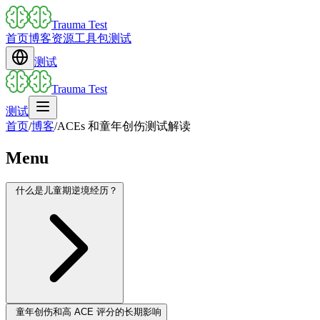
Trauma Test
首页
博客
资源
工具包
测试
测试
Trauma Test
测试
首页
/
博客
/
ACEs 和童年创伤测试解读
Menu
什么是儿童期逆境经历？
童年创伤和高 ACE 评分的长期影响