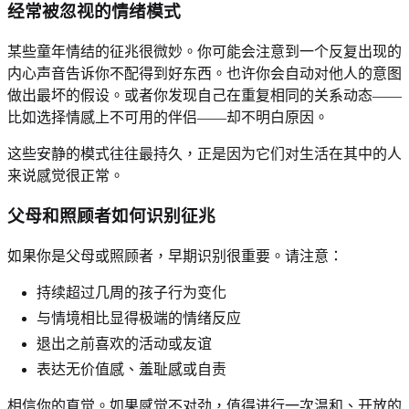
经常被忽视的情绪模式
某些童年情结的征兆很微妙。你可能会注意到一个反复出现的
内心声音告诉你不配得到好东西。也许你会自动对他人的意图
做出最坏的假设。或者你发现自己在重复相同的关系动态——
比如选择情感上不可用的伴侣——却不明白原因。
这些安静的模式往往最持久，正是因为它们对生活在其中的人
来说感觉很正常。
父母和照顾者如何识别征兆
如果你是父母或照顾者，早期识别很重要。请注意：
持续超过几周的孩子行为变化
与情境相比显得极端的情绪反应
退出之前喜欢的活动或友谊
表达无价值感、羞耻感或自责
相信你的直觉。如果感觉不对劲，值得进行一次温和、开放的