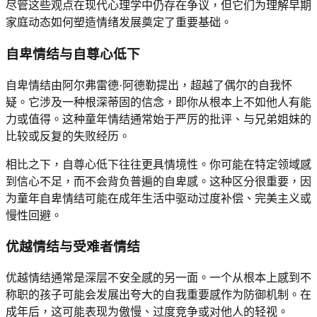
尽管这些观点在现代心理学中仍存在争议，但它们为理解早期
家庭动态如何塑造情绪发展奠定了重要基础。
自卑情结与自尊心低下
自卑情结由阿尔弗雷德·阿德勒提出，超越了偶尔的自我怀
疑。它涉及一种根深蒂固的信念，即你从根本上不如他人有能
力或值得。这种童年情结通常始于严厉的批评、与兄弟姐妹的
比较或反复的失败经历。
相比之下，自尊心低下往往更具情境性。你可能在特定领域感
到信心不足，而不会背负普遍的自卑感。这种区分很重要，因
为童年自卑情结可能在成年生活中驱动过度补偿、完美主义或
慢性回避。
优越情结与受难者情结
优越情结通常是深层不安全感的另一面。一个从根本上感到不
称职的孩子可能会发展出夸大的自我重要感作为防御机制。在
成年后，这可能表现为傲慢、过度竞争或对他人的轻视。