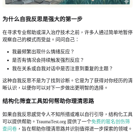
为什么自我反思是强大的第一步
在寻求专业帮助或深入治疗技术之前，许多人通过简单地暂停
观察自己的模式而受益。问问自己：
我最频繁出现什么情绪反应？
是否有情况会持续触发强烈反应？
我在关系或自我对话中是否注意到重复的主题？
这种自我反思不是为了找到诊断。它是为了获得对你经历的清
晰认识，以便你可以对下一步做出更明智的选择。
结构化筛查工具如何帮助你理清思路
如果自我反思感觉令人不知所措或难以自行引导，结构化工具
可以提供帮助。TraumaTest.org 提供了一个
免费的匿名创伤筛
查问卷
，旨在帮助你理清思路并识别值得进一步探索的领域。