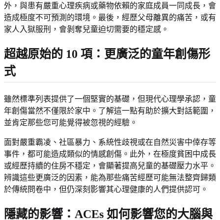
外，與患有嚴重心理疾病或藥物依賴的家庭成員一同成長，會
造成極度不可預測的環境。最後，經歷父母離異的痛苦，或有
家人入獄服刑，會剝奪兒童迫切需要的穩定感。
超越原始的 10 項：更廣泛的童年創傷形
式
雖然標準列表提供了一個堅實的基礎，但現代心理學承認，童
年創傷當然不僅限於家中。了解這一點有助於擴大對話範圍，
並肯定那些您可能覺得被忽視的經驗。
面對嚴重霸凌、社區暴力、系統性歧視或在自然災害中倖存等
事件，都可能造成類似的情感創傷。此外，在極度貧困中成長
或經歷持續的住房不穩定，會顯著提高兒童的基礎壓力水平。
辨識這些更廣泛的因素，能為那些痛苦經歷可能無法整齊歸類
於傳統問卷中，但仍深刻影響其心理健康的人們提供認可。
隱藏的影響：ACEs 如何影響您的大腦與