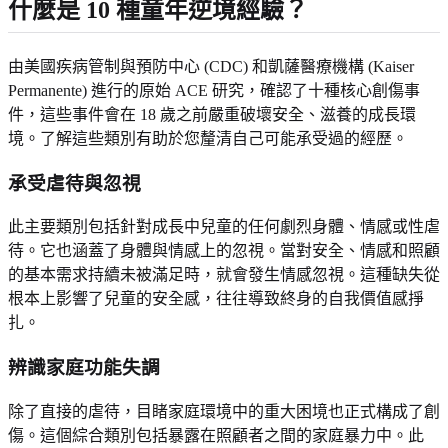
什麼是 10 種童年逆境經驗？
由美國疾病管制與預防中心 (CDC) 和凱薩醫療機構 (Kaiser
Permanente) 進行的原始 ACE 研究，確認了十種核心創傷事
件，這些事件會在 18 歲之前嚴重破壞安全、滋養的成長環
境。了解這些類別有助於您釐清自己可能承受過的經歷。
承受虐待與忽視
此主要類別包括針對成長中兒童的任何劇烈身體、情感或性虐
待。它也涵蓋了身體與情感上的忽視。當對安全、情感和照顧
的基本需求持續未被滿足時，就會發生情感忽視。這種缺失從
根本上影響了兒童的安全感，往往導致終身的自我價值感掙
扎。
辨識家庭功能失調
除了直接的虐待，目睹家庭環境中的重大困境也正式構成了創
傷。這個綜合類別包括暴露在照顧者之間的家庭暴力中。此