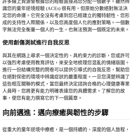
許多線上資源會根據您的經驗直接為您分配一個數字。雖然辨
識您的童年逆境經驗 (ACEs) 很有用，但原始分數絕對無法決
定您的命運。它完全沒有考慮到您已經建立的獨特韌性、您形
成的支持性人際關係，以及您高度個人化的應對策略。一個數
字無法完全衡量一個人的一生，也無法預測一個既定的未來。
使用創傷測試進行自我反思
與其在網路上尋求一個決定性的、具約束力的診斷，您或許可
以強烈考慮使用教育評估，來安全地梳理您混亂的情緒版圖。
進行一份結構完整的問卷可以提供引導式的自我反思，幫助您
在絕對保密的環境中辨識症狀的嚴重程度。一旦您清楚辨識了
這些相互關聯的模式，當您最終決定諮詢合格的心理健康專業
人員時，您將更有能力明確表達您的具體需求。了解您的故
事，使您有能力撰寫它的下一個篇章。
向前邁進：邁向療癒與韌性的步驟
從重大的童年逆境中療癒，是一個持續的、深度的個人旅程，