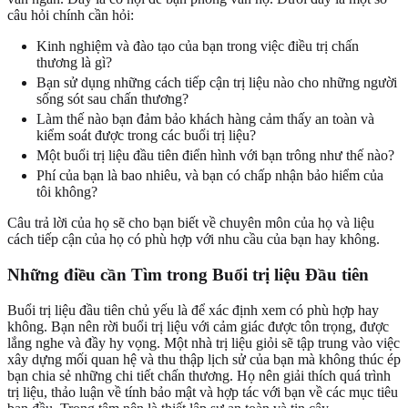
câu hỏi chính cần hỏi:
Kinh nghiệm và đào tạo của bạn trong việc điều trị chấn
thương là gì?
Bạn sử dụng những cách tiếp cận trị liệu nào cho những người
sống sót sau chấn thương?
Làm thế nào bạn đảm bảo khách hàng cảm thấy an toàn và
kiểm soát được trong các buổi trị liệu?
Một buổi trị liệu đầu tiên điển hình với bạn trông như thế nào?
Phí của bạn là bao nhiêu, và bạn có chấp nhận bảo hiểm của
tôi không?
Câu trả lời của họ sẽ cho bạn biết về chuyên môn của họ và liệu
cách tiếp cận của họ có phù hợp với nhu cầu của bạn hay không.
Những điều cần Tìm trong Buổi trị liệu Đầu tiên
Buổi trị liệu đầu tiên chủ yếu là để xác định xem có phù hợp hay
không. Bạn nên rời buổi trị liệu với cảm giác được tôn trọng, được
lắng nghe và đầy hy vọng. Một nhà trị liệu giỏi sẽ tập trung vào việc
xây dựng mối quan hệ và thu thập lịch sử của bạn mà không thúc ép
bạn chia sẻ những chi tiết chấn thương. Họ nên giải thích quá trình
trị liệu, thảo luận về tính bảo mật và hợp tác với bạn về các mục tiêu