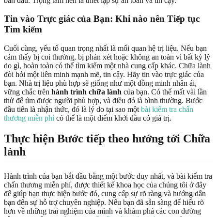
ban đầu. Trọng tâm nên là thiết lập sự an toàn và tin cậy.
Tin vào Trực giác của Bạn: Khi nào nên Tiếp tục
Tìm kiếm
Cuối cùng, yếu tố quan trọng nhất là mối quan hệ trị liệu. Nếu bạn
cảm thấy bị coi thường, bị phán xét hoặc không an toàn vì bất kỳ lý
do gì, hoàn toàn có thể tìm kiếm một nhà cung cấp khác. Chữa lành
đòi hỏi một liên minh mạnh mẽ, tin cậy. Hãy tin vào trực giác của
bạn. Nhà trị liệu phù hợp sẽ giống như một đồng minh nhân ái,
vững chắc trên
hành trình chữa lành
của bạn. Có thể mất vài lần
thử để tìm được người phù hợp, và điều đó là bình thường. Bước
đầu tiên là nhận thức, đó là lý do tại sao một
bài kiểm tra chấn
thương miễn phí
có thể là một điểm khởi đầu có giá trị.
Thực hiện Bước tiếp theo hướng tới Chữa
lành
Hành trình của bạn bắt đầu bằng một bước duy nhất, và bài kiểm tra
chấn thương miễn phí, được thiết kế khoa học của chúng tôi ở đây
để giúp bạn thực hiện bước đó, cung cấp sự rõ ràng và hướng dẫn
bạn đến sự hỗ trợ chuyên nghiệp. Nếu bạn đã sẵn sàng để hiểu rõ
hơn về những trải nghiệm của mình và khám phá các con đường