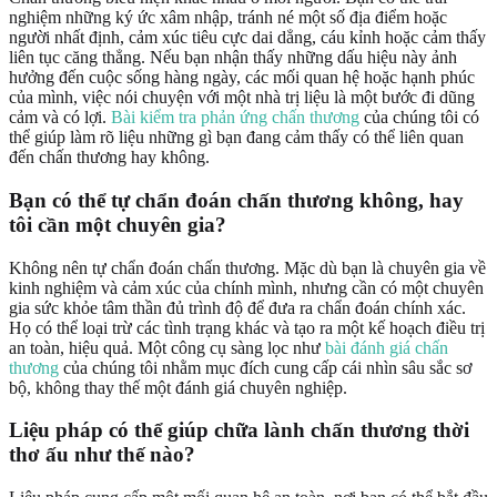
nghiệm những ký ức xâm nhập, tránh né một số địa điểm hoặc
người nhất định, cảm xúc tiêu cực dai dẳng, cáu kỉnh hoặc cảm thấy
liên tục căng thẳng. Nếu bạn nhận thấy những dấu hiệu này ảnh
hưởng đến cuộc sống hàng ngày, các mối quan hệ hoặc hạnh phúc
của mình, việc nói chuyện với một nhà trị liệu là một bước đi dũng
cảm và có lợi.
Bài kiểm tra phản ứng chấn thương
của chúng tôi có
thể giúp làm rõ liệu những gì bạn đang cảm thấy có thể liên quan
đến chấn thương hay không.
Bạn có thể tự chẩn đoán chấn thương không, hay
tôi cần một chuyên gia?
Không nên tự chẩn đoán chấn thương. Mặc dù bạn là chuyên gia về
kinh nghiệm và cảm xúc của chính mình, nhưng cần có một chuyên
gia sức khỏe tâm thần đủ trình độ để đưa ra chẩn đoán chính xác.
Họ có thể loại trừ các tình trạng khác và tạo ra một kế hoạch điều trị
an toàn, hiệu quả. Một công cụ sàng lọc như
bài đánh giá chấn
thương
của chúng tôi nhằm mục đích cung cấp cái nhìn sâu sắc sơ
bộ, không thay thế một đánh giá chuyên nghiệp.
Liệu pháp có thể giúp chữa lành chấn thương thời
thơ ấu như thế nào?