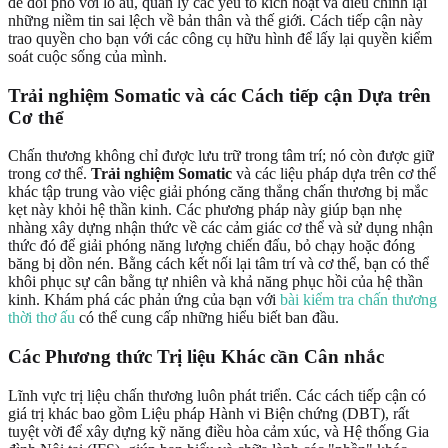
để đối phó với lo âu, quản lý các yếu tố kích hoạt và điều chỉnh lại
những niềm tin sai lệch về bản thân và thế giới. Cách tiếp cận này
trao quyền cho bạn với các công cụ hữu hình để lấy lại quyền kiểm
soát cuộc sống của mình.
Trải nghiệm Somatic và các Cách tiếp cận Dựa trên
Cơ thể
Chấn thương không chỉ được lưu trữ trong tâm trí; nó còn được giữ
trong cơ thể.
Trải nghiệm Somatic
và các liệu pháp dựa trên cơ thể
khác tập trung vào việc giải phóng căng thẳng chấn thương bị mắc
kẹt này khỏi hệ thần kinh. Các phương pháp này giúp bạn nhẹ
nhàng xây dựng nhận thức về các cảm giác cơ thể và sử dụng nhận
thức đó để giải phóng năng lượng chiến đấu, bỏ chạy hoặc đóng
băng bị dồn nén. Bằng cách kết nối lại tâm trí và cơ thể, bạn có thể
khôi phục sự cân bằng tự nhiên và khả năng phục hồi của hệ thần
kinh. Khám phá các phản ứng của bạn với
bài kiểm tra chấn thương
thời thơ ấu
có thể cung cấp những hiểu biết ban đầu.
Các Phương thức Trị liệu Khác cần Cân nhắc
Lĩnh vực trị liệu chấn thương luôn phát triển. Các cách tiếp cận có
giá trị khác bao gồm Liệu pháp Hành vi Biện chứng (DBT), rất
tuyệt vời để xây dựng kỹ năng điều hòa cảm xúc, và Hệ thống Gia