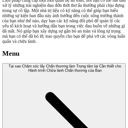
Liệu pháp cung cấp một mối quan hệ an toàn, nơi bạn có thể bắt đầu
xử lý những trải nghiệm đau đớn thời thơ ấu thường phải chịu đựng
trong sự cô lập. Một nhà trị liệu có kỹ năng có thể giúp bạn hiểu
những sự kiện ban đầu này ảnh hưởng đến cuộc sống trưởng thành
của bạn như thế nào, dạy bạn các kỹ năng đối phó để quản lý các
yếu tố kích hoạt và hướng dẫn bạn trong việc đau buồn về những gì
đã mất. Nó giúp bạn xây dựng sự gắn bó an toàn và lòng tự trọng
mà bạn có thể đã bỏ lỡ, trao quyền cho bạn để phá vỡ các vòng luẩn
quẩn và chữa lành.
Menu
Tại sao Chăm sóc lấy Chấn thương làm Trọng tâm lại Cần thiết cho
Hành trình Chữa lành Chấn thương của Bạn