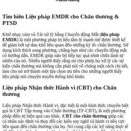
Tìm hiểu Liệu pháp EMDR cho Chấn thương &
PTSD
Khử nhạy cảm và Tái xử lý bằng Chuyển động Mắt (
liệu pháp
EMDR
) là một phương pháp trị liệu tâm lý mạnh mẽ được thiết kế
để giảm bớt sự đau khổ liên quan đến những ký ức chấn thương. Sử
dụng kích thích song phương, chẳng hạn như các chuyển động mắt
có hướng dẫn, EMDR giúp não bộ tiếp tục quá trình chữa lành tự
nhiên của nó. Nhiều người thấy rằng nó cho phép họ xử lý các sự
kiện chấn thương mà không cần phải nói về chúng một cách chi tiết,
làm cho nó trở thành một lựa chọn ưu tiên cho những người thấy
liệu pháp nói chuyện truyền thống khó khăn.
Liệu pháp Nhận thức Hành vi (CBT) cho Chấn
thương
Liệu pháp Nhận thức Hành vi, đặc biệt là một hình thức chuyên biệt
gọi là CBT Tập trung vào Chấn thương (TF-CBT), là một phương
pháp điều trị hiệu quả cao khác.
CBT cho chấn thương
giúp các
cá nhân xác định và thay đổi các kiểu suy nghĩ và hành vi tiêu cực
liên quan đến chấn thương của họ. Nó cung cấp các kỹ năng thực tế