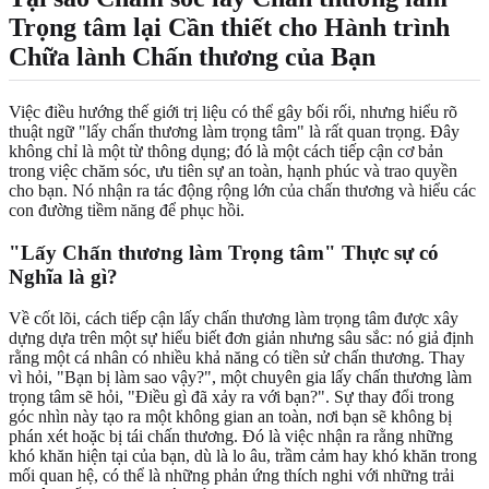
Trọng tâm lại Cần thiết cho Hành trình
Chữa lành Chấn thương của Bạn
Việc điều hướng thế giới trị liệu có thể gây bối rối, nhưng hiểu rõ
thuật ngữ "lấy chấn thương làm trọng tâm" là rất quan trọng. Đây
không chỉ là một từ thông dụng; đó là một cách tiếp cận cơ bản
trong việc chăm sóc, ưu tiên sự an toàn, hạnh phúc và trao quyền
cho bạn. Nó nhận ra tác động rộng lớn của chấn thương và hiểu các
con đường tiềm năng để phục hồi.
"Lấy Chấn thương làm Trọng tâm" Thực sự có
Nghĩa là gì?
Về cốt lõi, cách tiếp cận lấy chấn thương làm trọng tâm được xây
dựng dựa trên một sự hiểu biết đơn giản nhưng sâu sắc: nó giả định
rằng một cá nhân có nhiều khả năng có tiền sử chấn thương. Thay
vì hỏi, "Bạn bị làm sao vậy?", một chuyên gia lấy chấn thương làm
trọng tâm sẽ hỏi, "Điều gì đã xảy ra với bạn?". Sự thay đổi trong
góc nhìn này tạo ra một không gian an toàn, nơi bạn sẽ không bị
phán xét hoặc bị tái chấn thương. Đó là việc nhận ra rằng những
khó khăn hiện tại của bạn, dù là lo âu, trầm cảm hay khó khăn trong
mối quan hệ, có thể là những phản ứng thích nghi với những trải