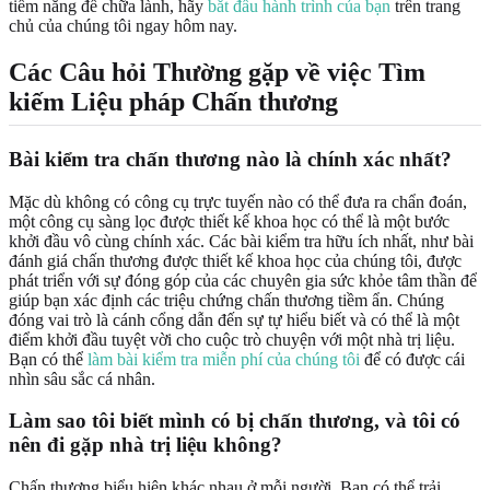
tiềm năng để chữa lành, hãy
bắt đầu hành trình của bạn
trên trang
chủ của chúng tôi ngay hôm nay.
Các Câu hỏi Thường gặp về việc Tìm
kiếm Liệu pháp Chấn thương
Bài kiểm tra chấn thương nào là chính xác nhất?
Mặc dù không có công cụ trực tuyến nào có thể đưa ra chẩn đoán,
một công cụ sàng lọc được thiết kế khoa học có thể là một bước
khởi đầu vô cùng chính xác. Các bài kiểm tra hữu ích nhất, như bài
đánh giá chấn thương được thiết kế khoa học của chúng tôi, được
phát triển với sự đóng góp của các chuyên gia sức khỏe tâm thần để
giúp bạn xác định các triệu chứng chấn thương tiềm ẩn. Chúng
đóng vai trò là cánh cổng dẫn đến sự tự hiểu biết và có thể là một
điểm khởi đầu tuyệt vời cho cuộc trò chuyện với một nhà trị liệu.
Bạn có thể
làm bài kiểm tra miễn phí của chúng tôi
để có được cái
nhìn sâu sắc cá nhân.
Làm sao tôi biết mình có bị chấn thương, và tôi có
nên đi gặp nhà trị liệu không?
Chấn thương biểu hiện khác nhau ở mỗi người. Bạn có thể trải