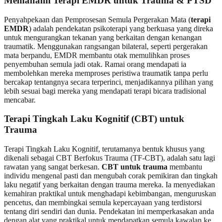
Memahami Terapi EMDR untuk Trauma & PTSD
Penyahpekaan dan Pemprosesan Semula Pergerakan Mata (
terapi
EMDR
) adalah pendekatan psikoterapi yang berkuasa yang direka
untuk mengurangkan tekanan yang berkaitan dengan kenangan
traumatik. Menggunakan rangsangan bilateral, seperti pergerakan
mata berpandu, EMDR membantu otak memulihkan proses
penyembuhan semula jadi otak. Ramai orang mendapati ia
membolehkan mereka memproses peristiwa traumatik tanpa perlu
bercakap tentangnya secara terperinci, menjadikannya pilihan yang
lebih sesuai bagi mereka yang mendapati terapi bicara tradisional
mencabar.
Terapi Tingkah Laku Kognitif (CBT) untuk
Trauma
Terapi Tingkah Laku Kognitif, terutamanya bentuk khusus yang
dikenali sebagai CBT Berfokus Trauma (TF-CBT), adalah satu lagi
rawatan yang sangat berkesan.
CBT untuk trauma
membantu
individu mengenal pasti dan mengubah corak pemikiran dan tingkah
laku negatif yang berkaitan dengan trauma mereka. Ia menyediakan
kemahiran praktikal untuk menghadapi kebimbangan, menguruskan
pencetus, dan membingkai semula kepercayaan yang terdistorsi
tentang diri sendiri dan dunia. Pendekatan ini memperkasakan anda
dengan alat yang praktikal untuk mendapatkan semula kawalan ke