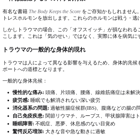
有名な書籍
The Body Keeps the Score
をご存知かもしれません
トレスホルモンを放出します。これらのホルモンは戦う・逃
しかしトラウマの場合、この「オフスイッチ」が損なわれる
こします。これは「気のせい」ではなく、実際に体を病気に
トラウマの一般的な身体的現れ
トラウマは人によって異なる影響を与えるため、身体的兆候
ポートへの道標となります。
一般的な身体兆候：
慢性的な痛み:
頭痛、片頭痛、腰痛、線維筋痛症は未解決
疲労感:
睡眠でも解消されない深い疲労
消化器系の問題:
過敏性腸症候群(IBS)、腹痛などの腸の
自己免疫疾患:
関節リウマチ、ループス、甲状腺障害はト
睡眠障害:
不眠症、悪夢、休息感のない目覚め
驚愕反応増加:
大きな音や急な動きに過敏