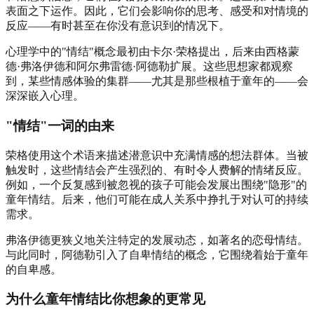
表面之下运作。因此，它们会影响你的思考、感受和对情境的
反应——有时甚至在你没有意识到的情况下。
心理学中的"情结"概念最初由卡尔·荣格提出，后来由西格蒙
德·弗洛伊德和阿尔弗雷德·阿德勒扩展。这些思想家都观察
到，某些情感体验的集群——尤其是那些根植于童年的——会
深深嵌入心理。
"情结"一词的由来
荣格使用这个术语来描述潜意识中充满情感的想法群体。当被
触发时，这些情结会产生强烈的、有时令人费解的情绪反应。
例如，一个反复感到被忽视的孩子可能会发展出围绕"隐形"的
童年情结。后来，他们可能在成人关系中挣扎于对认可的持续
需求。
弗洛伊德更狭义地关注特定的发展动态，如著名的恋母情结。
与此同时，阿德勒引入了自卑情结的概念，它围绕着始于童年
的自卑感。
为什么童年情结比你想象的更常见