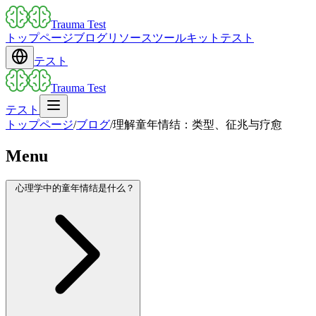
Trauma Test
トップページ
ブログ
リソース
ツールキット
テスト
テスト
Trauma Test
テスト
トップページ
/
ブログ
/
理解童年情结：类型、征兆与疗愈
Menu
心理学中的童年情结是什么？