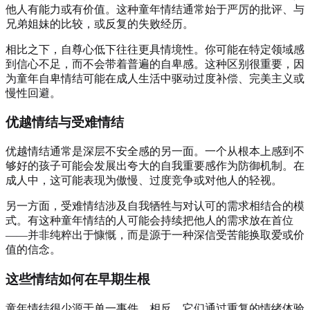
他人有能力或有价值。这种童年情结通常始于严厉的批评、与
兄弟姐妹的比较，或反复的失败经历。
相比之下，自尊心低下往往更具情境性。你可能在特定领域感
到信心不足，而不会带着普遍的自卑感。这种区别很重要，因
为童年自卑情结可能在成人生活中驱动过度补偿、完美主义或
慢性回避。
优越情结与受难情结
优越情结通常是深层不安全感的另一面。一个从根本上感到不
够好的孩子可能会发展出夸大的自我重要感作为防御机制。在
成人中，这可能表现为傲慢、过度竞争或对他人的轻视。
另一方面，受难情结涉及自我牺牲与对认可的需求相结合的模
式。有这种童年情结的人可能会持续把他人的需求放在首位
——并非纯粹出于慷慨，而是源于一种深信受苦能换取爱或价
值的信念。
这些情结如何在早期生根
童年情结很少源于单一事件。相反，它们通过重复的情绪体验