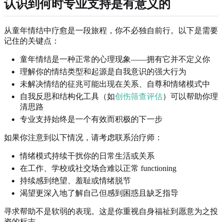
认识到何时专业支持是有意义的
从童年情结中疗愈是一段旅程，你不必独自前行。以下是需要
记住的关键点：
童年情结是一种正常的心理现象——拥有它并不定义你
理解你的情结类型和起源是自我意识的强大行为
未解决情结的征兆可能出现在关系、自尊和情绪模式中
自我反思和结构化工具（如
创伤筛查评估
）可以帮助你理
清思路
专业支持始终是一个有效而积极的下一步
如果你注意到以下情况，请考虑联系治疗师：
情绪模式持续干扰你的日常生活或关系
在工作、学校或社交场合难以正常 functioning
持续感到绝望、羞耻或情绪脱节
渴望更深入地了解自己但感到困惑且缺乏指导
寻求帮助不是软弱的表现。这是你重视自身福祉到愿意为之投
资的标志。