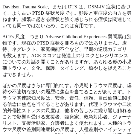
Davidson Trauma Scale、または DTS は、DSM-IV 症状に基づ
く、より古い PTSD 症状尺度です。頻度と重症度の両方を尋
ねます。頻繁に起きる症状と強く感じられる症状は関連して
いても同一ではないため、これは有用です。
ACEs 尺度、つまり Adverse Childhood Experiences 質問票は別
物です。現在の PTSD 症状を測るものではありません。虐
待、ネグレクト、家庭機能不全など、早期の逆境カテゴリー
を数えます。ACE スコアは発達上のリスクとレジリエンス
についての対話を開くことがありますが、あらゆる形の小児
期トラウマ、文化、保護、タイミング、癒やしを捉えること
はできません。
ほかの尺度はさらに専門的です。小児期トラウマ尺度は、虐
待や不適切な扱いの履歴に焦点を当てることがあります。ト
ラウマ関連認知尺度は、安全、責任、信頼、自己価値に関す
る信念に焦点を当てることがあります。代理トラウマや二次
的外傷性ストレスの尺度は、他者の苦しみに繰り返し触れる
ことで影響を受ける支援者、臨床家、救急対応者、ジャーナ
リスト、支援活動家、介護者によく使われます。人種的トラ
ウマ尺度や差別関連症状の尺度は、人種差別やアイデンティ