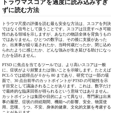
トラウマスコアを過度に読み込みすぎ
ずに読む方法
トラウマ尺度の評価を読む最も安全な方法は、スコアを判決
ではなく信号として扱うことです。スコアは注意すべき可能
性のある領域を示しますが、あなたの物語全体を背負うもの
ではありません。ひとつの数字は、その後に支援があった
か、出来事が繰り返されたか、当時何歳だったか、閉じ込め
られたように感じたか、どんな強みが生き延びる助けになっ
たかを語れません。
PTSD に焦点を当てるツールでは、より高いスコアは一般
に、症状がより頻繁または強いことを示唆します。たとえば
PCL-5 では総得点が 0 から 80 まであり、研究では一部の場
面で、30 点台前半のカットポイントが PTSD の可能性を示
す目安として議論されることがあります。これは、数字だけ
で最終的な臨床回答が得られるという意味ではありません。
カットポイントは集団や目的によって異なり、専門家は出来
事の履歴、症状の持続期間、機能への影響、安全、物質使
用、悲嘆、うつ、不安、身体的健康、文化的文脈を考慮する
ことがあります。