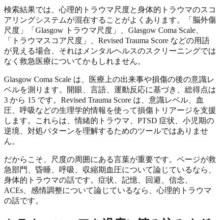
検索結果では、心理的トラウマ尺度と身体的トラウマのスコ
アリングシステムが混在することがよくあります。「脳外傷
尺度」「Glasgow トラウマ尺度」、Glasgow Coma Scale、
「トラウマスコア尺度」、Revised Trauma Score などの用語
が見える場合、それはメンタルヘルスのスクリーニングでは
なく救急医療についてかもしれません。
Glasgow Coma Scale は、医療上の出来事や損傷の後の意識レ
ベルを測ります。開眼、言語、運動反応に基づき、総得点は
3 から 15 です。Revised Trauma Score は、意識レベル、血
圧、呼吸などの生理学的情報を使って損傷トリアージを支援
します。これらは、情緒的トラウマ、PTSD 症状、小児期の
逆境、対処パターンを理解するためのツールではありませ
ん。
だからこそ、尺度の周囲にある言葉が重要です。ページが救
急部門、昏睡、呼吸、収縮期血圧について論じているなら、
身体的トラウマの話です。症状、記憶、回避、信念、
ACEs、感情調整について論じているなら、心理的トラウマ
の話です。