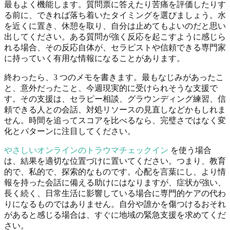
最もよく機能します。質問票に答えたり苦痛を評価したりす
る前に、できれば落ち着いたタイミングを選びましょう。水
を近くに置き、休憩を取り、自分は止めてもよいのだと思い
出してください。ある質問が強く反応を起こすように感じら
れる場合、その反応自体が、セラピストや信頼できる専門家
に持っていく有用な情報になることがあります。
終わったら、3 つのメモを書きます。最もなじみがあったこ
と、意外だったこと、今週現実的に受けられそうな支援で
す。その支援は、セラピー相談、グラウンディング練習、信
頼できる人との会話、対処リソースの見直しなどかもしれま
せん。時間を追ってスコアを比べるなら、完璧さではなく変
化とパターンに注目してください。
やさしいオンラインのトラウマチェックイン
を使う場合
は、結果を適切な位置づけに置いてください。つまり、教育
的で、私的で、探索的なものです。心配を言葉にし、より情
報を持った会話に備える助けにはなりますが、症状が強い、
長く続く、日常生活に影響している場合に専門的ケアの代わ
りになるものではありません。自分や誰かを傷つけるおそれ
があると感じる場合は、すぐに地域の緊急支援を求めてくだ
さい。