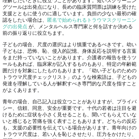
理解したいときに役立つことがあります。短いスクリーニン
グツールは出発点になり、長めの臨床質問票は訓練を受けた
支援とともに使うのに適しています。負担の少ない最初の確
認をしたい場合は、
匿名で始められるトラウマスクリーニン
グの出発点
が、メンタルヘルス専門家と何を話すか決める
前の振り返りに役立ちます。
子どもの場合、尺度の選択はより慎重であるべきです。幼い
子どもは、恐怖、恥、侵入的記憶、身体反応を説明する言葉
をまだ持っていないことがあります。介護者の報告を使うツ
ールもあれば、臨床家が記入するものもあり、特定の年齢範
囲だけを対象にしたものもあります。「幼い子どものための
トラウマ尺度チェックリスト」のような検索語は、子どもの
発達を理解している人が解釈すべき専門的な尺度を指すこと
がよくあります。
青年の場合、自己記入は役立つことがありますが、プライバ
シー、信頼、同意、安全が重要です。十代の若者は注目を避
けるために症状を小さく見せることも、聞いてもらえていな
いと感じると苦痛を強く表すこともあります。どちらの反応
も、支援の必要性を伝えている場合があります。青年向けの
トラウマ尺度は、若い人を恥じさせたり、圧力をかけたり、