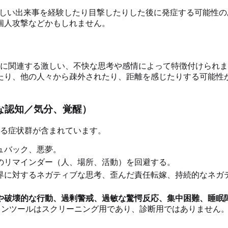
ろしい出来事を経験したり目撃したりした後に発症する可能性
個人攻撃などかもしれません。
験に関連する激しい、不快な思考や感情によって特徴付けられま
たり、他の人々から疎外されたり、距離を感じたりする可能性
な認知／気分、覚醒）
異なる症状群が含まれています。
ュバック、悪夢。
らのリマインダー（人、場所、活動）を回避する。
世界に対するネガティブな思考、歪んだ責任転嫁、持続的なネ
や破壊的な行動、過剰警戒、過敏な驚愕反応、集中困難、睡眠障
インツールはスクリーニング用であり、診断用ではありません