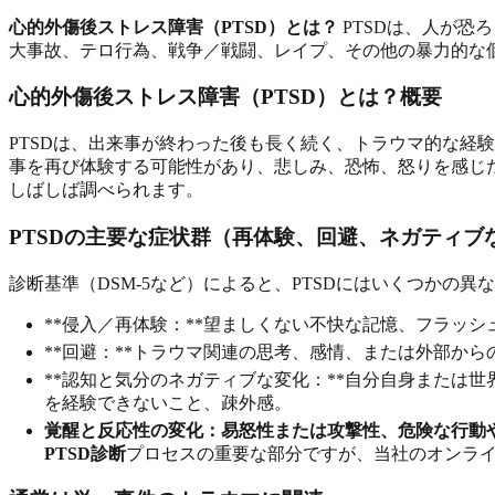
心的外傷後ストレス障害（PTSD）とは？
PTSDは、人が恐
大事故、テロ行為、戦争／戦闘、レイプ、その他の暴力的な
心的外傷後ストレス障害（PTSD）とは？概要
PTSDは、出来事が終わった後も長く続く、トラウマ的な経
事を再び体験する可能性があり、悲しみ、恐怖、怒りを感じ
しばしば調べられます。
PTSDの主要な症状群（再体験、回避、ネガティブ
診断基準（DSM-5など）によると、PTSDにはいくつかの
**侵入／再体験：**望ましくない不快な記憶、フラッシ
**回避：**トラウマ関連の思考、感情、または外部か
**認知と気分のネガティブな変化：**自分自身または
を経験できないこと、疎外感。
覚醒と反応性の変化：
易怒性または攻撃性、危険な行動
PTSD診断
プロセスの重要な部分ですが、当社のオンラ