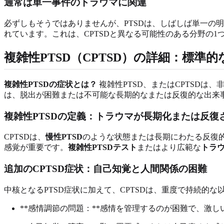
通常は単一事件のトラウマに関連
必ずしもそうではありませんが、PTSDは、しばしば単一の
れています。これは、CPTSDと異なる可能性のある分野の1
複雑性PTSD（CPTSD）の詳細：標準的
複雑性PTSDの症状とは？
複雑性PTSD、またはCPTSD
は、脱出が困難または不可能な長期的なまたは反復的な出来
複雑性PTSDの定義：トラウマが長期化または反復
CPTSDは、
慢性PTSD
のような状態または長期にわたる反復
感覚が重要です。
複雑性PTSDテスト
またはより広範な
トラ
追加のCPTSD症状：自己知覚と人間関係の困難
中核となるPTSD症状に加えて、CPTSDは、重度で持続的
**感情調節の問題：**感情を管理するのが困難で、激