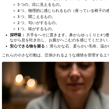
5
つの、目に見えるもの。
4
つ、物理的に感じられるもの（座っている椅子の
3
つ、聞こえるもの。
2
つ、匂いがするもの。
1
つ、味がするもの。
深呼吸：
片手をへそに置きます。鼻からゆっくりと4つ
ながら息を吐き出し、お腹がへこむのを感じてください
安心できる物を握る：
滑らかな石、柔らかい毛布、温か
これらの小さな行動は、圧倒されるような感情を管理する上