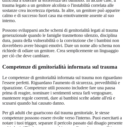
difficoltà a tollerare la sofferenza del bambino. In alcune case, il
trauma legato a un genitore alcolista o l'instabilità correlata alle
sostanze crea incertezza ripetuta. In altre, un genitore può apparire
calmo e di successo fuori casa ma emotivamente assente al suo
interno.
Possono svilupparsi anche schemi di genitorialità legati al trauma
generazionale quando le famiglie trasmettono silenzio, disciplina
dura, paura della vulnerabilità o la convinzione che i bambini non
dovrebbero avere bisogni emotivi. Dare un nome allo schema non
richiede di odiare un genitore. Crea semplicemente un linguaggio
per ciò che deve cambiare.
Competenze di genitorialità informata sul trauma
Le competenze di genitorialità informata sul trauma non riguardano
l'essere perfetti. Riguardano l'aumento di sicurezza, prevedibilità e
riparazione. Competenze utili possono includere fare una pausa
prima di reagire, nominare i sentimenti senza farli vergognare,
mantenere regole coerenti, dare ai bambini scelte adatte all'età e
scusarsi quando hai causato danno.
Per gli adulti che guariscono dal trauma genitoriale, le stesse
competenze possono essere rivolte verso l'interno. Puoi esercitarti a
notare i tuoi trigger, separare il pericolo passato dal disagio presente