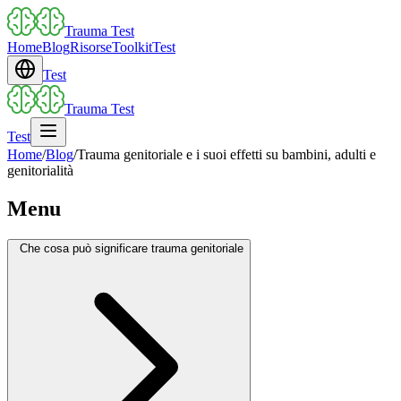
Trauma Test
Home
Blog
Risorse
Toolkit
Test
Test
Trauma Test
Test
Home
/
Blog
/
Trauma genitoriale e i suoi effetti su bambini, adulti e
genitorialità
Menu
Che cosa può significare trauma genitoriale