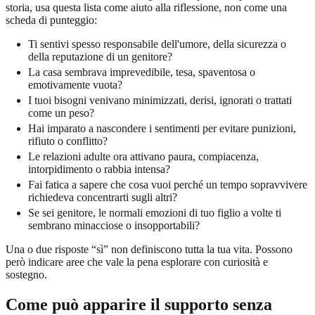
storia, usa questa lista come aiuto alla riflessione, non come una
scheda di punteggio:
Ti sentivi spesso responsabile dell'umore, della sicurezza o
della reputazione di un genitore?
La casa sembrava imprevedibile, tesa, spaventosa o
emotivamente vuota?
I tuoi bisogni venivano minimizzati, derisi, ignorati o trattati
come un peso?
Hai imparato a nascondere i sentimenti per evitare punizioni,
rifiuto o conflitto?
Le relazioni adulte ora attivano paura, compiacenza,
intorpidimento o rabbia intensa?
Fai fatica a sapere che cosa vuoi perché un tempo sopravvivere
richiedeva concentrarti sugli altri?
Se sei genitore, le normali emozioni di tuo figlio a volte ti
sembrano minacciose o insopportabili?
Una o due risposte “sì” non definiscono tutta la tua vita. Possono
però indicare aree che vale la pena esplorare con curiosità e
sostegno.
Come può apparire il supporto senza