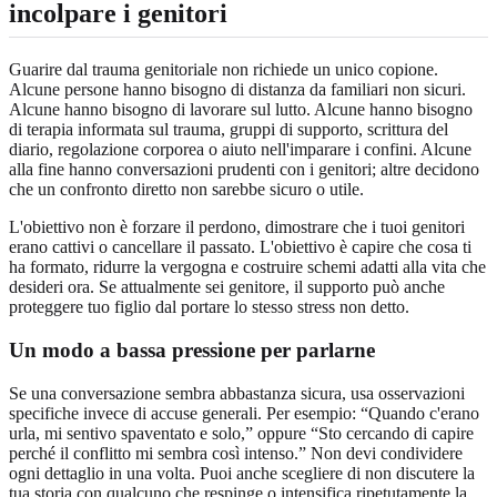
incolpare i genitori
Guarire dal trauma genitoriale non richiede un unico copione.
Alcune persone hanno bisogno di distanza da familiari non sicuri.
Alcune hanno bisogno di lavorare sul lutto. Alcune hanno bisogno
di terapia informata sul trauma, gruppi di supporto, scrittura del
diario, regolazione corporea o aiuto nell'imparare i confini. Alcune
alla fine hanno conversazioni prudenti con i genitori; altre decidono
che un confronto diretto non sarebbe sicuro o utile.
L'obiettivo non è forzare il perdono, dimostrare che i tuoi genitori
erano cattivi o cancellare il passato. L'obiettivo è capire che cosa ti
ha formato, ridurre la vergogna e costruire schemi adatti alla vita che
desideri ora. Se attualmente sei genitore, il supporto può anche
proteggere tuo figlio dal portare lo stesso stress non detto.
Un modo a bassa pressione per parlarne
Se una conversazione sembra abbastanza sicura, usa osservazioni
specifiche invece di accuse generali. Per esempio: “Quando c'erano
urla, mi sentivo spaventato e solo,” oppure “Sto cercando di capire
perché il conflitto mi sembra così intenso.” Non devi condividere
ogni dettaglio in una volta. Puoi anche scegliere di non discutere la
tua storia con qualcuno che respinge o intensifica ripetutamente la