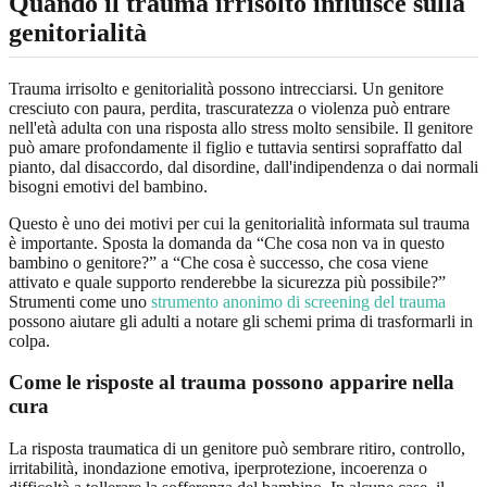
Quando il trauma irrisolto influisce sulla
genitorialità
Trauma irrisolto e genitorialità possono intrecciarsi. Un genitore
cresciuto con paura, perdita, trascuratezza o violenza può entrare
nell'età adulta con una risposta allo stress molto sensibile. Il genitore
può amare profondamente il figlio e tuttavia sentirsi sopraffatto dal
pianto, dal disaccordo, dal disordine, dall'indipendenza o dai normali
bisogni emotivi del bambino.
Questo è uno dei motivi per cui la genitorialità informata sul trauma
è importante. Sposta la domanda da “Che cosa non va in questo
bambino o genitore?” a “Che cosa è successo, che cosa viene
attivato e quale supporto renderebbe la sicurezza più possibile?”
Strumenti come uno
strumento anonimo di screening del trauma
possono aiutare gli adulti a notare gli schemi prima di trasformarli in
colpa.
Come le risposte al trauma possono apparire nella
cura
La risposta traumatica di un genitore può sembrare ritiro, controllo,
irritabilità, inondazione emotiva, iperprotezione, incoerenza o