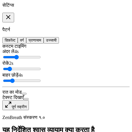
सेटिंग्स
पैटर्न
डिफ़ॉल्ट
वर्ग
प्राणायाम
उज्जायी
कस्टम टाइमिंग
अंदर लें
4
s
रोकें
2
s
बाहर छोड़ें
4
s
रात का मोड
टेक्स्ट दिखाएँ
पूर्ण स्क्रीन
ZenBreath संस्करण १.०
यह निर्देशित श्वास व्यायाम क्या करता है