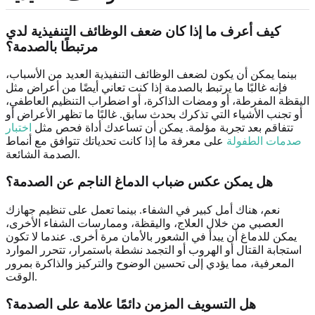
كيف أعرف ما إذا كان ضعف الوظائف التنفيذية لدي
مرتبطًا بالصدمة؟
بينما يمكن أن يكون لضعف الوظائف التنفيذية العديد من الأسباب،
فإنه غالبًا ما يرتبط بالصدمة إذا كنت تعاني أيضًا من أعراض مثل
اليقظة المفرطة، أو ومضات الذاكرة، أو اضطراب التنظيم العاطفي،
أو تجنب الأشياء التي تذكرك بحدث سابق. غالبًا ما تظهر الأعراض أو
تتفاقم بعد تجربة مؤلمة. يمكن أن تساعدك أداة فحص مثل
اختبار
صدمات الطفولة
على معرفة ما إذا كانت تحدياتك تتوافق مع أنماط
الصدمة الشائعة.
هل يمكن عكس ضباب الدماغ الناجم عن الصدمة؟
نعم، هناك أمل كبير في الشفاء. بينما تعمل على تنظيم جهازك
العصبي من خلال العلاج، واليقظة، وممارسات الشفاء الأخرى،
يمكن للدماغ أن يبدأ في الشعور بالأمان مرة أخرى. عندما لا تكون
استجابة القتال أو الهروب أو التجمد نشطة باستمرار، تتحرر الموارد
المعرفية، مما يؤدي إلى تحسين الوضوح والتركيز والذاكرة بمرور
الوقت.
هل التسويف المزمن دائمًا علامة على الصدمة؟