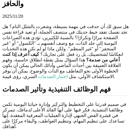
والحافز
2025/11/20
هل سبق لك أن حدقت في مهمة بسيطة، وشعرت بالشلل التام؟ هل
تجد نفسك تفقد خيط حديثك في منتصف الجملة، أو تعيد قراءة نفس
الصفحة مرارًا وتكرارًا؟ بالنسبة للكثيرين، تؤدي هذه الصراعات
اليومية إلى جلد الذات، مع وصف أنفسهم بـ "الكسول" أو "غير
المتحفز" أو "غير المنظم". ولكن ماذا لو لم تكن هذه التحديات
انعكاسًا لشخصيتك، بل رد فعل على تجاربك؟
كيف أعرف إذا كنت
أعاني من صدمة؟
هذا السؤال يمثل نقطة انطلاق حاسمة، وفهم
العلاقة العميقة بين أحداث الماضي وأدائك الحالي يمكن أن يكون
الخطوة الأولى نحو التعاطف مع الذات والوضوح. يمكن أن يوفر
السري، رؤى قيمة.
الاستكشاف الأولي، مثل
اختبار الصدمات
فهم الوظائف التنفيذية وتأثير الصدمات
في صميم قدرتنا على التخطيط والتركيز وإدارة حياتنا اليومية تكمن
وظائفنا التنفيذية. فكر فيها على أنها القائد الأعلى لدماغك، تتمركز
في قشرة الفص الجبهي لإدارة العمليات المعرفية المعقدة. إنها
تساعدك على تنظيم المهام، وتنظيم العواطف، والبقاء مركزًا على
أهدافك.