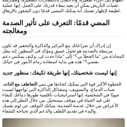
تقنيات التأريض يمكن أن يعيد ببطء قدرتك على العمل. إنها عملية
لطيفة لإظهار نفسك أنه يمكنك المضي قدمًا دون الشعور بالإرهاق.
المضي قدمًا: التعرف على تأثير الصدمة
ومعالجته
إن إدراك أن صراعاتك مع التركيز والذاكرة والتحفيز قد تكون
مرتبطة بالصدمة هو تحول عميق ومؤكد في المنظور. إنه ينقل
المحادثة من "ما الخطأ بي؟" إلى "ماذا حدث لي، وكيف يمكنني دعم
نفسي؟" هذه هي بداية استعادة زمام الأمور في حياتك.
إنها ليست شخصيتك، إنها طريقة تكيفك: منظور جديد
الخطوة الأكثر قوة التي يمكنك اتخاذها هي تبني
التعاطف مع الذات
.
ضباب الدماغ، والتسويف، ومشاكل الذاكرة التي تواجهها ليست
عيوبًا في الشخصية. إنها استراتيجيات تأقلمية طورها دماغك للبقاء
على قيد الحياة في موقف مستحيل. من خلال النظر إلى هذه
الأعراض من خلال عدسة الصدمة، يمكنك التوقف عن لوم نفسك
والبدء في تقديم اللطف والدعم الذي تحتاجه للشفاء.