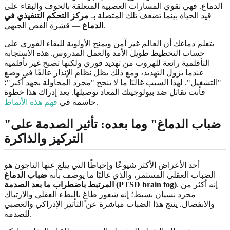
الدماغ. فهي تقوي المسارات العصبية المتعلقة بالخوف والبقاء على
قيد الحياة بينما تضعف تلك المتصلة بـ
مركز التحكم التنفيذي في
— قشرة الفص الجبهي.
الدماغ
يتعلم دماغك أن العالم غير آمن ويمنح الأولوية للبقاء الفوري على
حساب التخطيط طويل الأمد والعمل المدروس. هذه الاستجابة
التأقلمية رائعة للهروب من تهديد فوري ولكنها تصبح غير تأقلمية
عندما يزول التهديد، ومع ذلك يظل نظام الإنذار عالقًا في وضع
"التشغيل". لهذا السبب غالبًا ما لا ينجح "مجرد المحاولة بجهد أكبر"؛
فأنت تقاتل ضد بيولوجيتك المعاد توصيلها. يعد إدراك هذا خطوة
.
حاسمة في
فهم هذه الأنماط
"ضباب الدماغ" وما بعده: تأثير الصدمة على
التركيز والذاكرة
أحد الأعراض الأكثر شيوعًا وإحباطًا التي يبلغ عنها الناجون هو
الضباب العقلي المستمر، والذي غالبًا ما يوصف بأنه
ضباب الدماغ
. إنه أكثر من
المرتبط باضطراب ما بعد الصدمة (PTSD brain fog)
مجرد نسيان بسيط؛ إنه شعور طاغٍ بالبطء العقلي والارتباك
والانفصال. ينتج هذا الضباب مباشرة عن التأثير الإدراكي والعصبي
للصدمة.