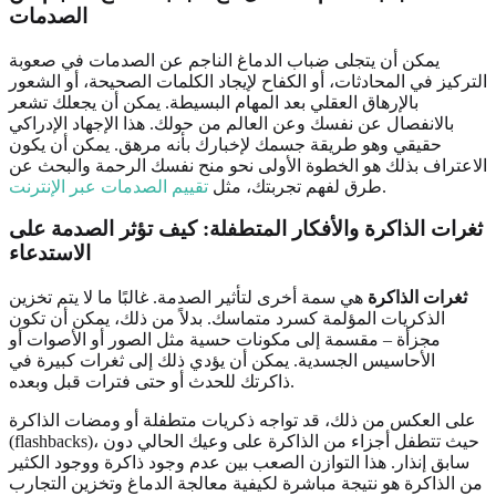
الصدمات
يمكن أن يتجلى ضباب الدماغ الناجم عن الصدمات في صعوبة
التركيز في المحادثات، أو الكفاح لإيجاد الكلمات الصحيحة، أو الشعور
بالإرهاق العقلي بعد المهام البسيطة. يمكن أن يجعلك تشعر
بالانفصال عن نفسك وعن العالم من حولك. هذا الإجهاد الإدراكي
حقيقي وهو طريقة جسمك لإخبارك بأنه مرهق. يمكن أن يكون
الاعتراف بذلك هو الخطوة الأولى نحو منح نفسك الرحمة والبحث عن
.
طرق لفهم تجربتك، مثل
تقييم الصدمات عبر الإنترنت
ثغرات الذاكرة والأفكار المتطفلة: كيف تؤثر الصدمة على
الاستدعاء
ثغرات الذاكرة
هي سمة أخرى لتأثير الصدمة. غالبًا ما لا يتم تخزين
الذكريات المؤلمة كسرد متماسك. بدلاً من ذلك، يمكن أن تكون
مجزأة – مقسمة إلى مكونات حسية مثل الصور أو الأصوات أو
الأحاسيس الجسدية. يمكن أن يؤدي ذلك إلى ثغرات كبيرة في
ذاكرتك للحدث أو حتى فترات قبل وبعده.
على العكس من ذلك، قد تواجه ذكريات متطفلة أو ومضات الذاكرة
(flashbacks)، حيث تتطفل أجزاء من الذاكرة على وعيك الحالي دون
سابق إنذار. هذا التوازن الصعب بين عدم وجود ذاكرة ووجود الكثير
من الذاكرة هو نتيجة مباشرة لكيفية معالجة الدماغ وتخزين التجارب