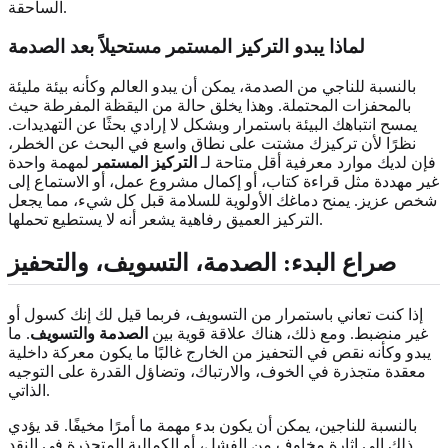
الساحقة.
لماذا يبدو التركيز المستمر مستحيلاً بعد الصدمة
بالنسبة للناجي من الصدمة، يمكن أن يبدو العالم وكأنه بيئة مليئة
بالمحفزات المحتملة. وهذا يخلق حالة من اليقظة المفرطة حيث
يمسح انتباهك البيئة باستمرار وبشكل لا إرادي بحثًا عن التهديدات.
نظرًا لأن تركيزك مشتت على نطاق واسع في البحث عن الخطر،
فإن لديك موارد معرفية أقل متاحة لـ
التركيز المستمر
لمهمة واحدة
غير مهددة مثل قراءة كتاب، أو إكمال مشروع عمل، أو الاستماع إلى
شخص عزيز. يمنح دماغك الأولوية للسلامة قبل كل شيء، مما يجعل
التركيز العميق رفاهية يشعر أنه لا يستطيع تحملها.
صراع البدء: الصدمة، التسويف، والتحفيز
إذا كنت تعاني باستمرار من التسويف، فربما قيل لك إنك كسول أو
غير منضبط. ومع ذلك، هناك علاقة قوية بين
الصدمة والتسويف
. ما
يبدو وكأنه نقص في التحفيز من الخارج غالبًا ما يكون معركة داخلية
معقدة متجذرة في الخوف، والارتباك، وتضاؤل القدرة على التوجيه
الذاتي.
بالنسبة للناجين، يمكن أن يكون بدء مهمة ما أمرًا مخيفًا. قد يؤدي
ذلك إلى إثارة مخاوف من الفشل، أو الكمالية المتجذرة في النقد