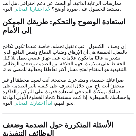
ممارسات الرعاية الذاتية، أو البحث عن دعم احترافي. هل أنت
اليوم.
مستعد للحصول على صورة أوضح؟
خُذ اختبارنا المجاني
استعادة الوضوح والتحكم: طريقك الممكن
إلى الأمام
إن وصف "الكسول" عبء ثقيل تحمله، خاصة عندما تكون تكافح
بالفعل. الحقيقة هي أن الإرهاق وضباب الدماغ ونقص الدافع الذي
تشعر به غالبًا ما تكون علامات على جهاز عصبي يعمل بلا كلل
للحفاظ على سلامتك. فهم العلاقة بين الصدمة وضعف الوظائف
التنفيذية هو المفتاح لفتح مسار أكثر تعاطفًا وفعالية للمضي قدمًا.
صراعاتك حقيقية، ومشاعرك صحيحة. أنت لست محطمًا أو غير
متحفز؛ أنت ناجٍ. من خلال التعرف على كيفية تأثير الصدمة على
دماغك، يمكنك البدء في استعادة قدرتك على التركيز والذاكرة
وإحساسك بالسيطرة. إذا كنت مستعدًا لاتخاذ الخطوة الأولى الهادئة
اليوم.
نحو الفهم،
ابدأ اختبارك المجاني
الأسئلة المتكررة حول الصدمة وضعف
الوظائف التنفيذية