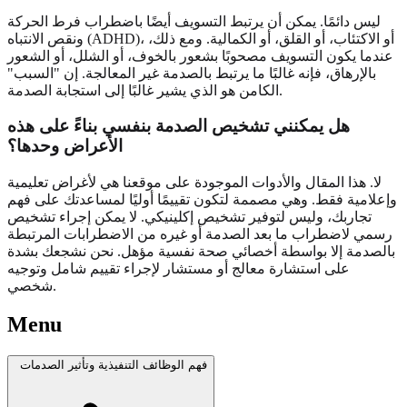
ليس دائمًا. يمكن أن يرتبط التسويف أيضًا باضطراب فرط الحركة
ونقص الانتباه (ADHD)، أو الاكتئاب، أو القلق، أو الكمالية. ومع ذلك،
عندما يكون التسويف مصحوبًا بشعور بالخوف، أو الشلل، أو الشعور
بالإرهاق، فإنه غالبًا ما يرتبط بالصدمة غير المعالجة. إن "السبب"
الكامن هو الذي يشير غالبًا إلى استجابة الصدمة.
هل يمكنني تشخيص الصدمة بنفسي بناءً على هذه
الأعراض وحدها؟
لا. هذا المقال والأدوات الموجودة على موقعنا هي لأغراض تعليمية
وإعلامية فقط. وهي مصممة لتكون تقييمًا أوليًا لمساعدتك على فهم
تجاربك، وليس لتوفير تشخيص إكلينيكي. لا يمكن إجراء تشخيص
رسمي لاضطراب ما بعد الصدمة أو غيره من الاضطرابات المرتبطة
بالصدمة إلا بواسطة أخصائي صحة نفسية مؤهل. نحن نشجعك بشدة
على استشارة معالج أو مستشار لإجراء تقييم شامل وتوجيه
شخصي.
Menu
فهم الوظائف التنفيذية وتأثير الصدمات