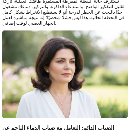
تستنزف حالة اليقظة المفرطة المستمرة طاقتك العقلية، تاركة
القليل للتفكير الواضح، واستدعاء الذاكرة، والتركيز. دماغك مشغول
جدًا بالبحث عن الخطر لدرجة أنه لا يستطيع الانخراط بشكل كامل
في اللحظة الحالية. هذا ليس فشلًا شخصيًا؛ إنه نتيجة مباشرة لعمل
الجهاز العصبي لوقت إضافي.
الضباب الدائم: التعامل مع ضباب الدماغ الناجم عن