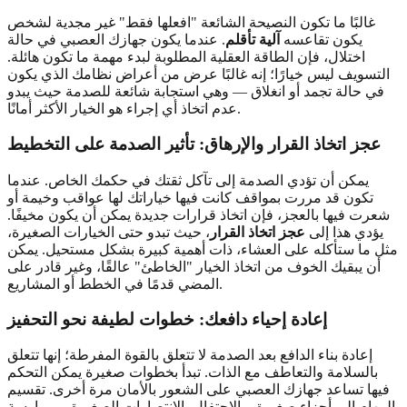
غالبًا ما تكون النصيحة الشائعة "افعلها فقط" غير مجدية لشخص
يكون تقاعسه
آلية تأقلم
. عندما يكون جهازك العصبي في حالة
اختلال، فإن الطاقة العقلية المطلوبة لبدء مهمة ما تكون هائلة.
التسويف ليس خيارًا؛ إنه غالبًا عرض من أعراض نظامك الذي يكون
في حالة تجمد أو انغلاق — وهي استجابة شائعة للصدمة حيث يبدو
عدم اتخاذ أي إجراء هو الخيار الأكثر أمانًا.
عجز اتخاذ القرار والإرهاق: تأثير الصدمة على التخطيط
يمكن أن تؤدي الصدمة إلى تآكل ثقتك في حكمك الخاص. عندما
تكون قد مررت بمواقف كانت فيها خياراتك لها عواقب وخيمة أو
شعرت فيها بالعجز، فإن اتخاذ قرارات جديدة يمكن أن يكون مخيفًا.
يؤدي هذا إلى
عجز اتخاذ القرار
، حيث تبدو حتى الخيارات الصغيرة،
مثل ما ستأكله على العشاء، ذات أهمية كبيرة بشكل مستحيل. يمكن
أن يبقيك الخوف من اتخاذ الخيار "الخاطئ" عالقًا، وغير قادر على
المضي قدمًا في الخطط أو المشاريع.
إعادة إحياء دافعك: خطوات لطيفة نحو التحفيز
إعادة بناء الدافع بعد الصدمة لا تتعلق بالقوة المفرطة؛ إنها تتعلق
بالسلامة والتعاطف مع الذات. تبدأ بخطوات صغيرة يمكن التحكم
فيها تساعد جهازك العصبي على الشعور بالأمان مرة أخرى. تقسيم
المهام إلى أجزاء صغيرة، والاحتفال بالانتصارات الصغيرة، وممارسة