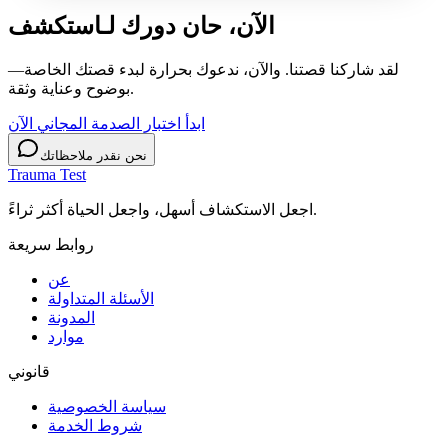
الآن، حان دورك لـ
استكشف
لقد شاركنا قصتنا. والآن، ندعوك بحرارة لبدء قصتك الخاصة—
بوضوح وعناية وثقة.
ابدأ اختبار الصدمة المجاني الآن
نحن نقدر ملاحظاتك
Trauma Test
اجعل الاستكشاف أسهل، واجعل الحياة أكثر ثراءً.
روابط سريعة
عن
الأسئلة المتداولة
المدونة
موارد
قانوني
سياسة الخصوصية
شروط الخدمة