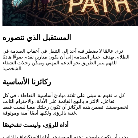
المستقبل الذي نتصوره
نرى عالمًا لا يضطر فيه أحد إلى التنقل في أعقاب الصدمة في
الظلام. يهدف اختبار الصدمة إلى أن يكون منارة، تقدم ضوءًا هاديًا
للفهم ينير الطريق نحو الدعم المهني ويمكّن رحلات الشفاء
الشخصية.
ركائزنا الأساسية
كل ما نقوم به مبني على ثلاثة مبادئ أساسية: التعاطف في كل
تفاعل، الالتزام بالنهج القائمة على الأدلة، والاحترام الثابت
لخصوصيتك. تضمن هذه الركائز أن تكون رحلتك معنا ليست فقط
غنية بالرؤى ولكنها أيضًا آمنة وموثوقة.
أداة للرؤى، وليست تشخيصًا
يجب أن نكون واضحين: هذه المنصة هي أداة للاستكشاف الذاتي،