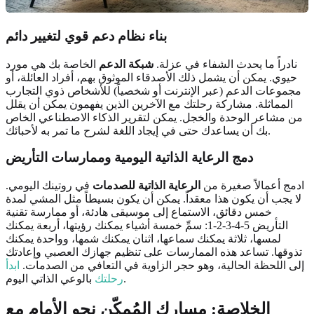
بناء نظام دعم قوي لتغيير دائم
نادراً ما يحدث الشفاء في عزلة.
شبكة الدعم
الخاصة بك هي مورد
حيوي. يمكن أن يشمل ذلك الأصدقاء الموثوق بهم، أفراد العائلة، أو
مجموعات الدعم (عبر الإنترنت أو شخصياً) للأشخاص ذوي التجارب
المماثلة. مشاركة رحلتك مع الآخرين الذين يفهمون يمكن أن يقلل
من مشاعر الوحدة والخجل. يمكن لتقرير الذكاء الاصطناعي الخاص
بك أن يساعدك حتى في إيجاد اللغة لشرح ما تمر به لأحبائك.
دمج الرعاية الذاتية اليومية وممارسات التأريض
ادمج أعمالاً صغيرة من
الرعاية الذاتية للصدمات
في روتينك اليومي.
لا يجب أن يكون هذا معقداً. يمكن أن يكون بسيطاً مثل المشي لمدة
خمس دقائق، الاستماع إلى موسيقى هادئة، أو ممارسة تقنية
التأريض 5-4-3-2-1: سمِّ خمسة أشياء يمكنك رؤيتها، أربعة يمكنك
لمسها، ثلاثة يمكنك سماعها، اثنان يمكنك شمها، وواحدة يمكنك
تذوقها. تساعد هذه الممارسات على تنظيم جهازك العصبي وإعادتك
إلى اللحظة الحالية، وهو حجر الزاوية في التعافي من الصدمات.
ابدأ
بالوعي الذاتي اليوم.
رحلتك
الخلاصة: مسارك المُمكّن نحو الأمام مع