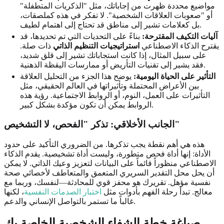
مواضيع محددة ظهرت من إجاباتك، مثل "الذكريات المتطفلة"
أو "صعوبات العلاقات الشخصية". لا تفكر في هذه كملصقات،
بل كعلامات تشير إلى مناطق قد تحتاج إلى اهتمام لطيف.
آليات التكيف المقترحة:
بناءً على التحديات التي تم تحديدها، قد
يقترح الذكاء الاصطناعي
استراتيجيات التنظيم الذاتي
ذات صلة.
على سبيل المثال، إذا كانت استجاباتك تشير إلى قلق شديد،
فقد يشير إلى تقنيات التأريض أو ممارسات اليقظة الذهنية.
التأثير على الحياة اليومية:
يوضح هذا الجزء من التحليل العلاقة
بين الأعراض المحتملة وتأثيراتها في العالم الحقيقي، مثل
التأثيرات على العمل، النوم، أو الروابط الاجتماعية. رؤية هذه
الروابط يمكن أن تكون مؤكدة بشكل كبير.
الجانب الأخلاقي: تذكر "الفحص، لا التشخيص"
هذه هي أهم نقطة يجب تذكرها. من الضروري التأكيد على حدود
الأداة: إنها أداة فحص متطورة، وليست أداة تشخيصية. يقدم الذكاء
الاصطناعي منظوراً قائماً على البيانات لتعزيز وعيك الذاتي. لا يمكن
أن يحل محل التقدير السريري المتعمق والمتعاطف لأخصائي صحة
نفسية مؤهل. تقريرك هو محفز قوي للمحادثة—لنفسك، وربما مع
معالج. تبدأ رحلة الفهم بأدوات مثل
اختبار الصدمات النفسية
، لكنها
غالباً ما تستمر بالتواصل الإنساني والدعم.
صياغة خطة الشفاء الشخصية الخاصة بك