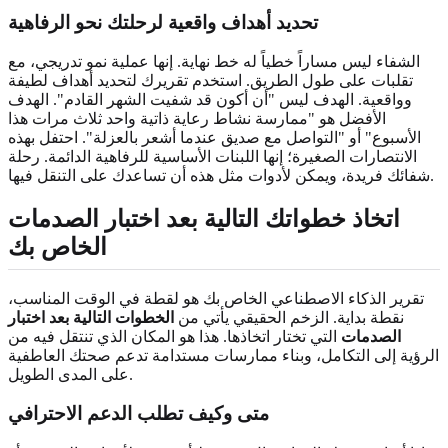
تحديد أهداف واقعية لرحلتك نحو الرفاهية
الشفاء ليس مساراً خطياً له خط نهاية. إنها عملية نمو تدريجي، مع
تقلبات على طول الطريق. استخدم تقريرك لتحديد أهداف لطيفة
وواقعية. الهدف ليس "أن أكون قد شفيت الشهر القادم". الهدف
الأفضل هو "ممارسة نشاط رعاية ذاتية واحد ثلاث مرات هذا
الأسبوع" أو "التواصل مع صديق عندما أشعر بالعزلة". احتفل بهذه
الانتصارات الصغيرة؛ إنها اللبنات الأساسية للرفاهية الدائمة. رحلة
شفائك فريدة، ويمكن لأدوات مثل هذه أن تساعدك على التنقل فيها.
اتخاذ خطواتك التالية بعد اختبار الصدمات
الخاص بك
تقرير الذكاء الاصطناعي الخاص بك هو لقطة في الوقت المناسب،
نقطة بداية. الزخم الحقيقي يأتي من
الخطوات التالية بعد اختبار
الصدمات
التي تختار اتخاذها. هذا هو المكان الذي تنتقل فيه من
الرؤية إلى التكامل، وبناء ممارسات مستدامة تدعم صحتك العاطفية
على المدى الطويل.
متى وكيف تطلب الدعم الاحترافي