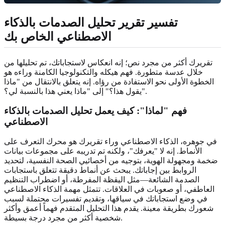
تفسير تقرير تحليل الصدمات بالذكاء
الاصطناعي الخاص بك
تقريرك أكثر من مجرد نص؛ إنه انعكاس لاستجاباتك، تم تحليلها من
خلال عدسة متطورة. فهم هيكله والتكنولوجيا الكامنة وراءه هو
الخطوة الأولى نحو الاستفادة من رؤاه. إنه يتعلق بالانتقال من "ماذا
يقول هذا؟" إلى "ماذا يعني هذا بالنسبة لي؟".
فهم "لماذا": كيف يعمل تحليل الصدمات بالذكاء
الاصطناعي
في جوهره، الذكاء الاصطناعي وراء تقريرك هو محرك التعرف على
الأنماط. إنه لا "يعرفك"، ولكنه تم تدريبه على مجموعات بيانات
ضخمة ومجهولة الهوية، بتوجيه من أخصائيي الصحة النفسية، لتحديد
الروابط بين إجاباتك. يبحث عن أنماط دقيقة تتعلق باستجابات
الصدمة الشائعة—مثل اليقظة المفرطة، أو اضطراب التنظيم
العاطفي، أو صعوبات في العلاقات. تتمثل مهمة الذكاء الاصطناعي
في وضع استجاباتك في سياقها، وتقديم تفسيرات محتملة لسبب
شعورك بطريقة معينة. يقدم هذا التحليل المتقدم فهماً أعمق وأكثر
شخصية أكثر من مجرد درجة بسيطة.