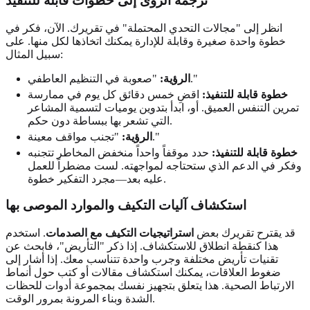
ترجمة الرؤى إلى خطوات قابلة للتنفيذ
انظر إلى "مجالات التحدي المحتملة" في تقريرك. الآن، فكر في
خطوة واحدة صغيرة وقابلة للإدارة يمكنك اتخاذها لكل منها. على
سبيل المثال:
"صعوبة في التنظيم العاطفي."
الرؤية:
خطوة قابلة للتنفيذ:
اقضِ خمس دقائق كل يوم في ممارسة
تمرين التنفس العميق. أو، ابدأ بتدوين يوميات لتسمية المشاعر
التي تشعر بها ببساطة دون حكم.
"تجنب مواقف معينة."
الرؤية:
خطوة قابلة للتنفيذ:
حدد موقفاً واحداً منخفض المخاطر تتجنبه
وفكر في الدعم الذي ستحتاجه لمواجهته. لست مضطراً للعمل
عليه بعد—مجرد التفكير خطوة.
استكشاف آليات التكيف والموارد الموصى بها
قد يقترح تقريرك بعض
استراتيجيات التكيف مع الصدمات
. استخدم
هذا كنقطة انطلاق للاستكشاف. إذا ذكر "التأريض"، فابحث عن
تقنيات تأريض مختلفة وجرب واحدة تتناسب معك. إذا أشار إلى
ضغوط العلاقات، يمكنك استكشاف مقالات أو كتب حول أنماط
الارتباط الصحية. هذا يتعلق بتجهيز نفسك بمجموعة أدوات للحظات
الشدة وبناء المرونة بمرور الوقت.