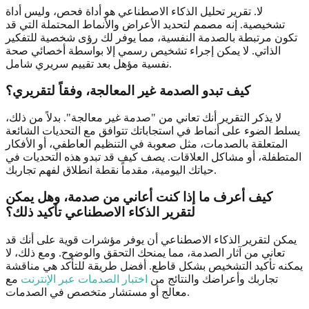
لا. تقرير تحليل الذكاء الاصطناعي هو أداة فحص، وليس أداة
تشخيصية. إنه مصمم لتحديد الأعراض والأنماط المحتملة التي قد
تكون مرتبطة بالصدمة النفسية، مما يوفر لك رؤى شخصية للتفكير
الذاتي. لا يمكن إجراء تشخيص رسمي إلا بواسطة أخصائي صحة
نفسية مؤهل بعد تقييم سريري شامل.
كيف تبدو الصدمة غير المعالجة، وفقاً لتقريري؟
لا يذكر التقرير أنك تعاني من "صدمة غير معالجة". بدلاً من ذلك،
يسلط الضوء على أنماط في استجاباتك تتوافق مع التحديات الشائعة
المتعلقة بالصدمات، مثل صعوبة في التنظيم العاطفي، أو الأفكار
المتطفلة، أو مشاكل العلاقات. يصف كيف قد تبدو هذه التحديات في
حياتك اليومية، مقدماً نقطة انطلاق لفهم تجاربك.
كيف أعرف ما إذا كنت أعاني من صدمة، وهل يمكن
لتقرير الذكاء الاصطناعي تأكيد ذلك؟
يمكن لتقرير الذكاء الاصطناعي أن يوفر مؤشرات قوية على أنك قد
تعاني من آثار الصدمة، مما يمنحك التحقق والوضوح. ومع ذلك، لا
يمكنه تأكيد التشخيص بشكل قاطع. أفضل طريقة للتأكد هي مناقشة
تجاربك وأعراضك والنتائج من
اختبار الصدمات عبر الإنترنت
مع
معالج أو مستشار متخصص في الصدمات.