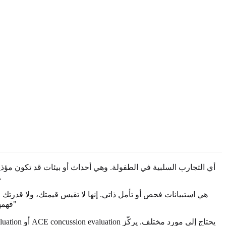
عدم الاستقرار الأسري، أو التعرض للعنف. يسأل تقييم ACE عمّا إذا كانت فئات معينة موجودة في طفولتك،
فهمها كطريقة منظّمة لطرح سؤال: "هل كانت هناك تجارب مبكرة قد لا تزال مهمة لصحتي أو علاقاتي أو استجاباتي للضغط أو إحساسي بالأمان؟"