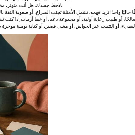
لاحظ جسدك. هل أنت متوتر، مخدر، مرتجف، متعب، أم هادئ؟ استجابة جسدك مهمة بقدر الرقم.