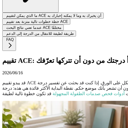
ما الذي يمكن لتقييم ACE أن يخبرك به وما لا يمكنه إخبارك به
خطة خطوات تالية متزنة بعد تقييم ACE
عندما تعني نتائج البحث ACE مختلفًا
طريقة لطيفة للانتقال من الدرجة إلى الدعم
FAQ
كيف تقرأ درجتك من دون أن تتركها تعرّفك
2026/06/16
قد يبدو تقييم ACE ذا تأثير غريب: عشرة أسئلة قصيرة، ورقم واحد، وفجأة يصبح لطفولتك شكل على الورق. إذا كنت قد بحثت عن تفسير درجة ACE، أو ملف PDF لاستبيان ACE، أو اختبار ACE مجاني للبالغين،
بداية الأكثر فائدة هي هذه: درجة ACE أداة للتأمل، وليست ملصقًا أو حكمًا أو صورة كاملة لحياتك. يمكنها أن تساعدك على ملاحظة الأنماط،
ت
أدوات فحص صدمات الطفولة المجهولة