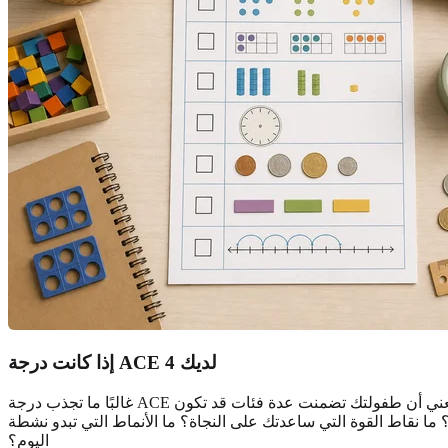
إذا كانت درجة ACE لديك 4
غالبًا ما تجذب درجة ACE البالغة 4 الانتباه لأن كثيرًا من دراسات الصحة العامة تستخدم 4 أو أكثر كعتبة للتعرض العالي. هذا لا يعني أن هناك شيئًا خاطئًا فيك. بل يعني أن طفولتك تضمنت عدة فئات قد تكون
؟ ما نقاط القوة التي ساعدتك على النجاة؟ ما الأنماط التي تبدو نشطة
اليوم؟