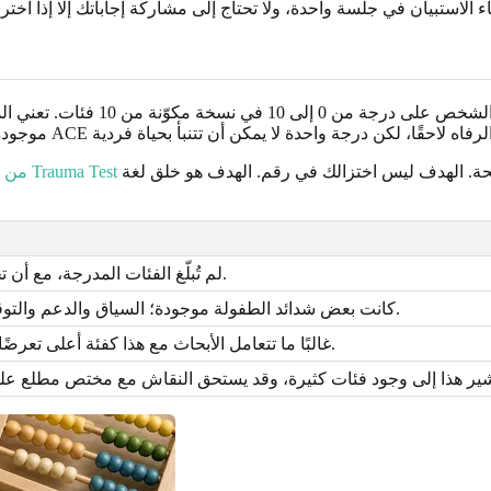
على التفكير في تاريخك بطريقة منظّمة مع إبقاء حدود الفحص واضحة. الهدف ليس اختزالك في رقم. الهدف هو خلق لغة
أدوات التأمل الذاتي في ACEs من Trauma Test
لم تُبلّغ الفئات المدرجة، مع أن تجارب صعبة أخرى قد تظل مهمة.
كانت بعض شدائد الطفولة موجودة؛ السياق والدعم والتوقيت والأعراض الحالية كلها مهمة.
غالبًا ما تتعامل الأبحاث مع هذا كفئة أعلى تعرضًا، لكنه لا يزال ليس توقعًا شخصيًا.