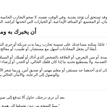
ما الذي يمكن لتقييم ACE أن 
أيضًا أن يجعل المحادثات أسهل مع مستشار، أو طبيب، أو معالج، أو شخص دعم موثوق، لأنه يحوّل تاريخًا واسعًا إلى نقطة بداية واضحة.
مدة، أو سن التعرض، أو العلاقة بالشخص الذي آذاك أو أهملك، أو السياق
ان لدى أحدهما جد مستقر، أو معلم مهتم، أو صديق آمن. وربما شعر الآخ
والوصول إلى الرعاية، والأمان الحالي يمكن أن تشكّل جميعها الطريقة التي تؤثر بها شدائد الطفولة في الرشد.
بعد أن ترى درجتك، حاول ألا تندفع إلى صنع المعنى. يمكن لخطة أكثر ثباتًا أن تساعدك على البقاء متصلًا بالحاضر.
سمِّ النتيجة من دون تحويلها إلى هوية. قد تقول: "تشير درجتي إلى وجود عدة تجارب سلبية في الطفولة."