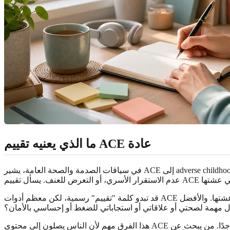
ما الذي يعنيه تقييم ACE عادة
في سياقات الصدمة والصحة العامة، يشير ACE إلى adverse childhood experiences، أي التجارب السلبية في الطفولة. وهي أحداث أو بيئات قد تكون مؤذية وتحدث قبل سن 18 عامًا، مثل الإساءة، أو الإهمال، أو
قد تبدو كلمة "تقييم" رسمية، لكن معظم أدوات ACE هي استبيانات فحص أو تأمل ذاتي. إنها لا تقيس قيمتك، ولا قدرتك على الصمود، ولا أعراضك الحالية، ولا كل نوع من المصاعب التي ربما عشتها. والأفضل
هذا الفرق مهم لأن الناس يصلون إلى محتوى ACE من عمليات بحث مختلفة جدًا. من يبحث عن ACE transcript evaluation أو ACE credit evaluation أو ACE concussion evaluation يحتاج إلى مورد مختلف. يركّز