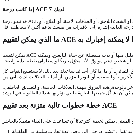
إذا كانت درجة ACE لديك 7
قد تبدو درجة ACE البالغة 7 ثقيلة. قد تشير إلى طفولة شهدت شدائد متكررة أو متنوعة، وقد تستحق أن تؤخذ بجدية. وفي الوقت نفسه، لا تمحو التجارب الحامية، أو الشفاء اللاحق، أو العلاقات الآمنة، أو العلاج، أو
يخبرك به وما لا يمكنه إخبارك به
يمكن لتقييم ACE أن يخبرك ما إذا كانت فئات معينة من الشدائد موجودة قبل سن 18 عامًا. يمكنه مساعدتك على تسمية تجارب ربما بدت مربكة أو جرى التقليل منها أو بدت منفصلة عن حياة البالغين. ويمكنه
 الثقافي، أو ما إذا كان أحد قد ساعدك بعد ذلك. لا يستطيع التقاط كل
ر بالوحدة. هذه الفروق مهمة. العلاقات الحامية، والتصديق العاطفي،
خطة خطوات تالية متزنة بعد تقييم ACE