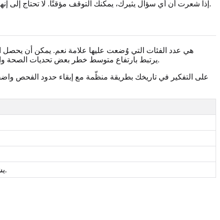
إذا شعرت أن أي سؤال يثيرك، يمكنك التوقف مؤقتًا. لا تحتاج إلى إنهاء الاستبيان في جلسة واحدة، ولا تحتاج إلى مشاركة إجاباتك إلا إذا اخترت ذلك. النهج المستند إلى فهم الصدمة يترك لك مساحة للتحرك ببطء.
موجودة، لا أن مستقبلك ثابت. تُظهر الدراسات السكانية أن التعرض الأعلى لـ ACE يرتبط بارتفاع متوسط خطر بعض تحديات الصحة والرفاه لاحقًا، لكن درجة واحدة لا يمكن أن تتنبأ بحياة فردية.
يشير هذا إلى وجود فئات كثيرة، وقد يستحق النقاش مع مختص مطلع على الصدمة إذا شعرت أنك مستعد.