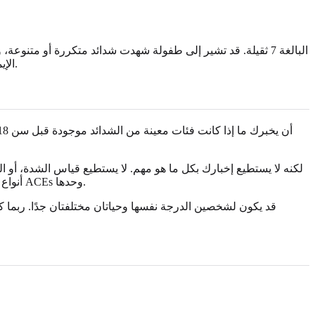
الإيمان، أو المجتمع، أو المنافذ الإبداعية، أو الخيارات التي اتخذتها كراشد. الدرجة العالية إشارة إلى الاقتراب من نفسك بدعم أكبر، لا بتعاطف أقل.
لكنه لا يستطيع إخبارك بكل ما هو مهم. لا يستطيع قياس الشدة، أو ال
أنواع الصدمة. ولا يستطيع تحديد ما إذا كان قلقك الحالي، أو الخدر، أو إرضاء الآخرين، أو الغضب، أو التوتر المزمن، أو أنماط العلاقات لديك تأتي من ACEs وحدها.
قد يكون لشخصين الدرجة نفسها وحياتان مختلفتان جدًا. ربما ك