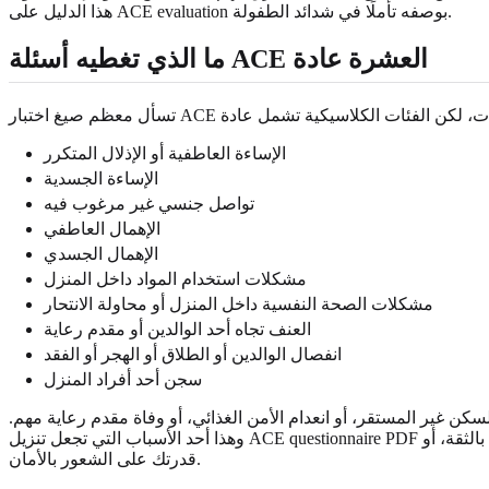
هذا الدليل على ACE evaluation بوصفه تأملًا في شدائد الطفولة.
ما الذي تغطيه أسئلة ACE العشرة عادة
الإساءة العاطفية أو الإذلال المتكرر
الإساءة الجسدية
تواصل جنسي غير مرغوب فيه
الإهمال العاطفي
الإهمال الجسدي
مشكلات استخدام المواد داخل المنزل
مشكلات الصحة النفسية داخل المنزل أو محاولة الانتحار
العنف تجاه أحد الوالدين أو مقدم رعاية
انفصال الوالدين أو الطلاق أو الهجر أو الفقد
سجن أحد أفراد المنزل
سكن غير المستقر، أو انعدام الأمن الغذائي، أو وفاة مقدم رعاية مهم.
وهذا أحد الأسباب التي تجعل تنزيل ACE questionnaire PDF مجانًا مفيدًا للتعليم، لكنه غير كافٍ لفهم شخص كامل. فقد تفوّت درجتك تجارب ذات معنى لا تزال أثرت في جهازك العصبي، أو إحساسك بالثقة، أو
قدرتك على الشعور بالأمان.