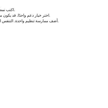
اكتب نمطًا حاليًا واحدًا تريد فهمه. تشمل الأمثلة تجنب الصراع، أو صعوبة الثقة بالناس، أو الشعور بالمسؤولية عن الجميع، أو الانغلاق تحت الضغط.
اختر خيار دعم واحدًا. قد يكون معالجًا، أو طبيب رعاية أولية، أو مجموعة دعم، أو خط أزمات إذا كنت تشعر بعدم الأمان، أو شخصًا موثوقًا يمكنه الاستماع من دون ضغط.
أضف ممارسة تنظيم واحدة. التنفس البطيء، أو التثبيت عبر الحواس، أو مشي قصير، أو كتابة يومية موجزة يمكن أن تساعد جهازك العصبي على الاستقرار بعد العمل التأملي.