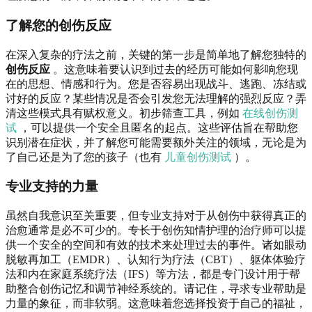
了解您的创伤反应
在深入复杂的疗法之前，关键的第一步是简单地了解您独特的
创伤反应
。这意味着要认识到过去的经历可能如何影响您现
在的思想、情感和行为。您是否容易出现战斗、逃跑、冻结或
讨好的反应？某些情况是否会引发您无法理解的强烈反应？弄
清这些模式具有赋权意义。初步筛查工具，例如
在线创伤测
试
，可以提供一个安全且匿名的起点。这些评估旨在帮助您
识别潜在症状，并了解您可能需要额外关注的领域，无论是为
了自己还是为了您的孩子（也有
儿童创伤测试
）。
专业支持的力量
虽然自我意识至关重要，但专业支持对于从创伤中获得真正的
治愈通常是必不可少的。专长于创伤知情护理的治疗师可以提
供一个安全的空间和有效的技术来处理过去的事件。诸如眼动
脱敏再加工（EMDR）、认知行为疗法（CBT）、躯体体验疗
法和内在家庭系统疗法（IFS）等方法，都是专门设计用于帮
助整合创伤记忆和调节神经系统的。请记住，寻求专业帮助是
力量的象征，而非软弱。这意味着您选择投资于自己的福祉，