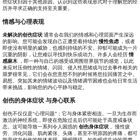
些症状归因于其他原因。认识到这些表现形式对于理解您的经
历并寻求正确的支持至关重要。
情感与心理表现
未解决的创伤症状
通常会在我们的情感和心理层面产生深远
的影响。您可能会发现自己正遭受着持续的
慢性焦虑
，或者
即使没有明显的威胁，也感到持续的不安。抑郁可能成为一片
沉重的阴影，让您难以寻找到快乐或动力。许多人会经历
情
感麻木
，即一种与自己的感受或周围世界脱节的感觉，以此
来应对压倒性的情绪。闪回、侵入性思绪或与过去事件相关的
噩梦很常见，它们会在您意想不到的时候将您拉回痛苦之中。
易怒、突如其来的情绪波动以及情绪调节困难也会给日常生活
带来挑战，影响您的内心平静与稳定。
创伤的身体症状
与身心联系
创伤不仅仅是“心理问题”；它与身体紧密相连。一旦为生存而
激活的神经系统，即使在危险过去后仍可能处于高度戒备状
态。这可能导致一系列令人困惑的
创伤身体症状
。慢性疲
劳、消化问题、肌肉紧张、头痛，甚至不明原因的疼痛，都可
能是储存创伤的躯体表现。睡眠障碍，如失眠或生动的噩梦，