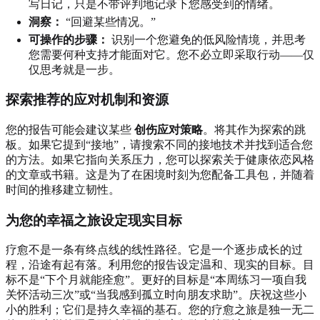
写日记，只是不带评判地记录下您感受到的情绪。
洞察：
“回避某些情况。”
可操作的步骤：
识别一个您避免的低风险情境，并思考
您需要何种支持才能面对它。您不必立即采取行动——仅
仅思考就是一步。
探索推荐的应对机制和资源
您的报告可能会建议某些
创伤应对策略
。将其作为探索的跳
板。如果它提到“接地”，请搜索不同的接地技术并找到适合您
的方法。如果它指向关系压力，您可以探索关于健康依恋风格
的文章或书籍。这是为了在困境时刻为您配备工具包，并随着
时间的推移建立韧性。
为您的幸福之旅设定现实目标
疗愈不是一条有终点线的线性路径。它是一个逐步成长的过
程，沿途有起有落。利用您的报告设定温和、现实的目标。目
标不是“下个月就能痊愈”。更好的目标是“本周练习一项自我
关怀活动三次”或“当我感到孤立时向朋友求助”。庆祝这些小
小的胜利；它们是持久幸福的基石。您的疗愈之旅是独一无二