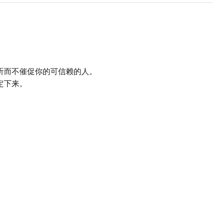
听而不催促你的可信赖的人。
定下来。