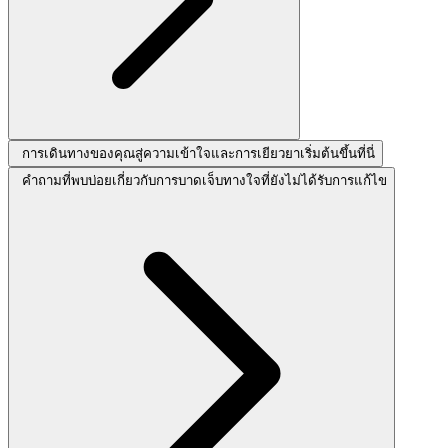
การเดินทางของคุณสู่ความเข้าใจและการเยียวยาเริ่มต้นขึ้นที่นี่
คำถามที่พบบ่อยเกี่ยวกับการบาดเจ็บทางใจที่ยังไม่ได้รับการแก้ไข