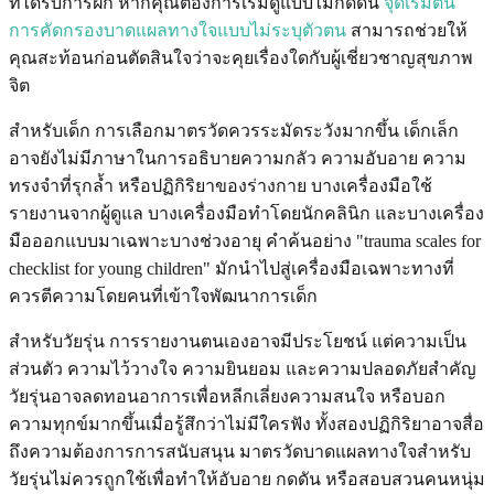
ที่ได้รับการฝึก หากคุณต้องการเริ่มดูแบบไม่กดดัน
จุดเริ่มต้น
การคัดกรองบาดแผลทางใจแบบไม่ระบุตัวตน
สามารถช่วยให้
คุณสะท้อนก่อนตัดสินใจว่าจะคุยเรื่องใดกับผู้เชี่ยวชาญสุขภาพ
จิต
สำหรับเด็ก การเลือกมาตรวัดควรระมัดระวังมากขึ้น เด็กเล็ก
อาจยังไม่มีภาษาในการอธิบายความกลัว ความอับอาย ความ
ทรงจำที่รุกล้ำ หรือปฏิกิริยาของร่างกาย บางเครื่องมือใช้
รายงานจากผู้ดูแล บางเครื่องมือทำโดยนักคลินิก และบางเครื่อง
มือออกแบบมาเฉพาะบางช่วงอายุ คำค้นอย่าง "trauma scales for
checklist for young children" มักนำไปสู่เครื่องมือเฉพาะทางที่
ควรตีความโดยคนที่เข้าใจพัฒนาการเด็ก
สำหรับวัยรุ่น การรายงานตนเองอาจมีประโยชน์ แต่ความเป็น
ส่วนตัว ความไว้วางใจ ความยินยอม และความปลอดภัยสำคัญ
วัยรุ่นอาจลดทอนอาการเพื่อหลีกเลี่ยงความสนใจ หรือบอก
ความทุกข์มากขึ้นเมื่อรู้สึกว่าไม่มีใครฟัง ทั้งสองปฏิกิริยาอาจสื่อ
ถึงความต้องการการสนับสนุน มาตรวัดบาดแผลทางใจสำหรับ
วัยรุ่นไม่ควรถูกใช้เพื่อทำให้อับอาย กดดัน หรือสอบสวนคนหนุ่ม