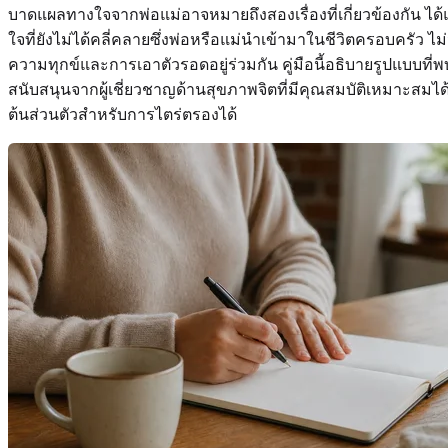
บาดแผลทางใจจากพ่อแม่อาจหมายถึงสองเรื่องที่เกี่ยวข้องกัน
ใจที่ยังไม่ได้คลี่คลายซึ่งพ่อหรือแม่นำเข้ามาในชีวิตครอบครั
ความทุกข์และการเอาตัวรอดอยู่ร่วมกัน คู่มือนี้อธิบายรูปแบบที่
สนับสนุนจากผู้เชี่ยวชาญด้านสุขภาพจิตที่มีคุณสมบัติเหมาะส
ต้นส่วนตัวสำหรับการไตร่ตรองได้