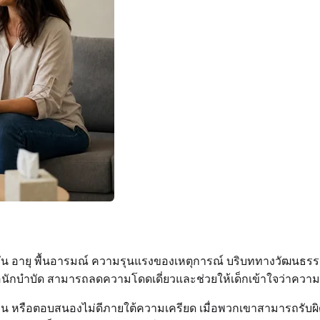
ัน อายุ พื้นอารมณ์ ความรุนแรงของเหตุการณ์ บริบททางวัฒนธรรม 
หรือนักบำบัด สามารถลดความโดดเดี่ยวและช่วยให้เด็กเข้าใจว่าควา
 หรือตอบสนองไม่ดีภายใต้ความเครียด เมื่อพวกเขาสามารถรับผิดช