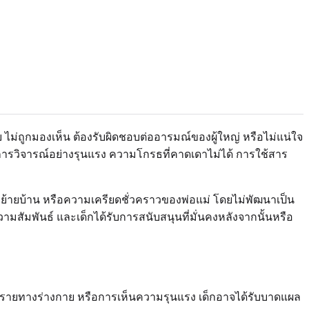
 ไม่ถูกมองเห็น ต้องรับผิดชอบต่ออารมณ์ของผู้ใหญ่ หรือไม่แน่ใจ
การวิจารณ์อย่างรุนแรง ความโกรธที่คาดเดาไม่ได้ การใช้สาร
รย้ายบ้าน หรือความเครียดชั่วคราวของพ่อแม่ โดยไม่พัฒนาเป็น
มพันธ์ และเด็กได้รับการสนับสนุนที่มั่นคงหลังจากนั้นหรือ
อันตรายทางร่างกาย หรือการเห็นความรุนแรง เด็กอาจได้รับบาดแผล