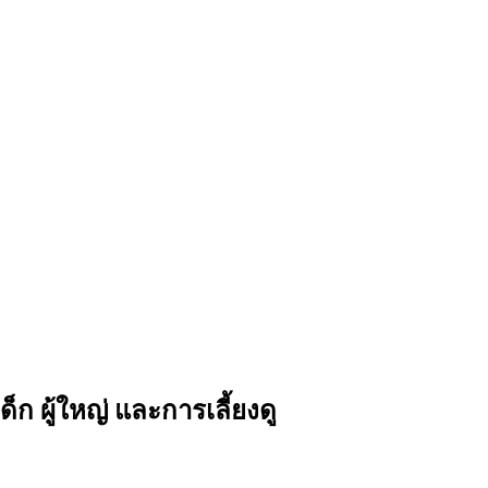
ผู้ใหญ่ และการเลี้ยงดู