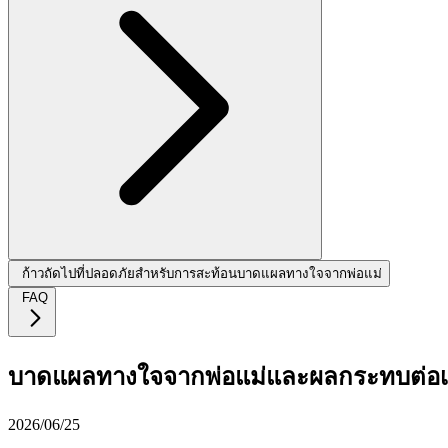
ก้าวถัดไปที่ปลอดภัยสำหรับการสะท้อนบาดแผลทางใจจากพ่อแม่
FAQ
บาดแผลทางใจจากพ่อแม่และผลกระทบต่อเด็ก 
2026/06/25