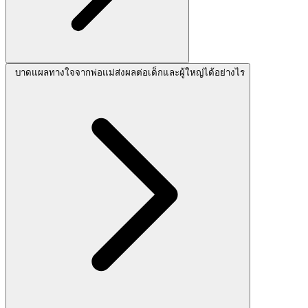
บาดแผลทางใจจากพ่อแม่ส่งผลต่อเด็กและผู้ใหญ่ได้อย่างไร