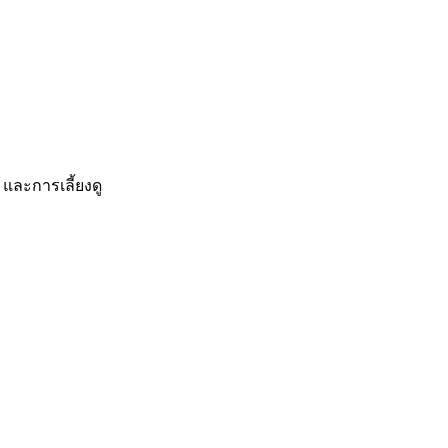
และการเลี้ยงดู