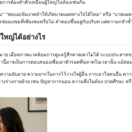
อการต้องทำตัวเหมือนผู้ใหญ่ในห้องเช่นกัน
 “พ่อแม่เข้มงวดทำให้เกิดบาดแผลทางใจได้ไหม” หรือ “บาดแผลทางอ
ซ่อมแซมที่เพียงพอหรือไม่ คำตอบขึ้นอยู่กับบริบท แต่ความกลัวซ
ใหญ่ได้อย่างไร
มาย เมื่อสภาพแวดล้อมการดูแลรู้สึกคาดเดาไม่ได้ ระบบประสาทของ
ล่านี้อาจเป็นการตอบสนองเพื่อเอาตัวรอดที่ฉลาดในเวลานั้น แม้ต่อ
วามอับอาย ความยากในการไว้วางใจผู้อื่น การเอาใจคนอื่น ความ
งร่างกายด้วย เช่น ปัญหาการนอน ความตึงในท้อง ปวดศีรษะ หรือรู