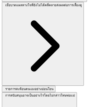
เมื่อบาดแผลทางใจที่ยังไม่ได้คลี่คลายส่งผลต่อการเลี้ยงดู
รายการสะท้อนตนเองอย่างอ่อนโยน
การสนับสนุนอาจเป็นอย่างไรโดยไม่กล่าวโทษพ่อแม่