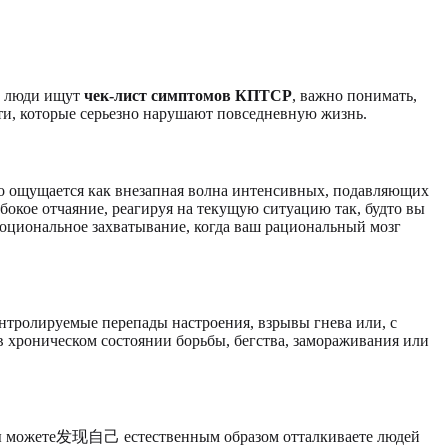
ие люди ищут
чек-лист симптомов КПТСР
, важно понимать,
и, которые серьезно нарушают повседневную жизнь.
о ощущается как внезапная волна интенсивных, подавляющих
бокое отчаяние, реагируя на текущую ситуацию так, будто вы
моциональное захватывание, когда ваш рациональный мозг
нтролируемые перепады настроения, взрывы гнева или, с
 в хроническом состоянии борьбы, бегства, замораживания или
 Вы можете发现自己 естественным образом отталкиваете людей