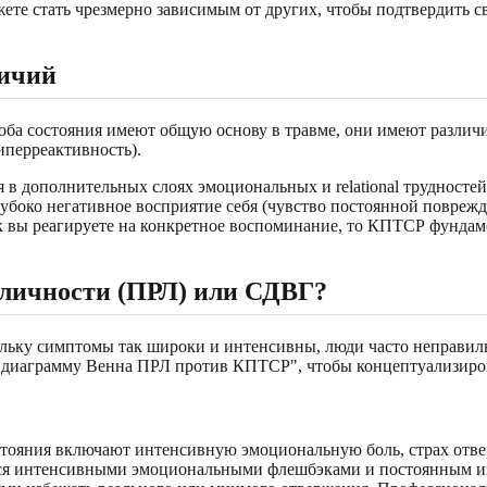
жете стать чрезмерно зависимым от других, чтобы подтвердить с
ичий
оба состояния имеют общую основу в травме, они имеют различ
перреактивность).
 дополнительных слоях эмоциональных и relational трудносте
боко негативное восприятие себя (чувство постоянной поврежд
ак вы реагируете на конкретное воспоминание, то КПТСР фундаме
 личности (ПРЛ) или СДВГ?
ольку симптомы так широки и интенсивны, люди часто неправи
ь "диаграмму Венна ПРЛ против КПТСР", чтобы концептуализиро
ояния включают интенсивную эмоциональную боль, страх отве
ется интенсивными эмоциональными флешбэками и постоянным и