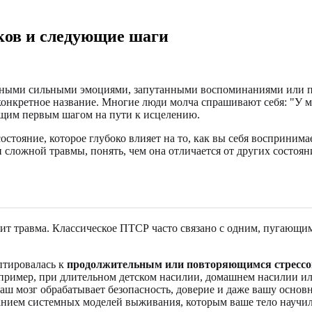
ков и следующие шаги
женными сильными эмоциями, запутанными воспоминаниями или 
я конкретное название. Многие люди молча спрашивают себя: "У
щим первым шагом на пути к исцелению.
остояние, которое глубоко влияет на то, как вы себя восприни
сложной травмы, понять, чем она отличается от других состоян
ит травма. Классическое ПТСР часто связано с одним, пугающим
птировалась к
продолжительным или повторяющимся стресс
например, при длительном детском насилии, домашнем насилии 
ваш мозг обрабатывает безопасность, доверие и даже вашу осно
анием системных моделей выживания, которым ваше тело научил