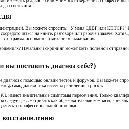
ми избежать реального или мнимого отвержения. Профессионалы
 два состояния.
 СДВГ
нцентрацией. Вы можете спросить: "У меня СДВГ или КПТСР?" 
 сосредоточиться на книге, разговоре или рабочей задаче. Хотя
- это травма-основанный механизм выживания.
отношениях? Начальный скрининг может быть полезной отправно
и вы поставить диагноз себе?)
себе диагноз с помощью онлайн-тестов и форумов. Вы можете сп
ering, самодиагностика имеет ограничения и риски.
ПРЛ, имеют значительные симптомы пересечения. Только квали
 следует рассматривать как образовательные компасы, а не как
щаетесь за профессиональной помощью.
к восстановлению