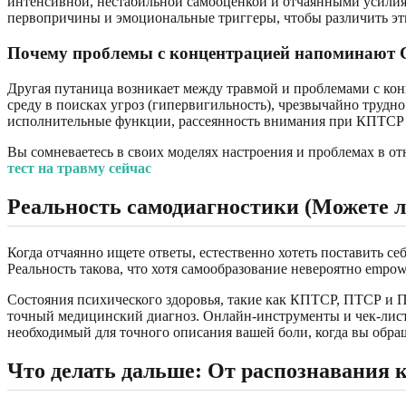
интенсивной, нестабильной самооценкой и отчаянными усилия
первопричины и эмоциональные триггеры, чтобы различить эти
Почему проблемы с концентрацией напоминают
Другая путаница возникает между травмой и проблемами с ко
среду в поисках угроз (гипервигильность), чрезвычайно трудно
исполнительные функции, рассеянность внимания при КПТСР 
Вы сомневаетесь в своих моделях настроения и проблемах в 
тест на травму сейчас
Реальность самодиагностики (Можете л
Когда отчаянно ищете ответы, естественно хотеть поставить 
Реальность такова, что хотя самообразование невероятно empow
Состояния психического здоровья, такие как КПТСР, ПТСР и 
точный медицинский диагноз. Онлайн-инструменты и чек-листы
необходимый для точного описания вашей боли, когда вы обра
Что делать дальше: От распознавания 