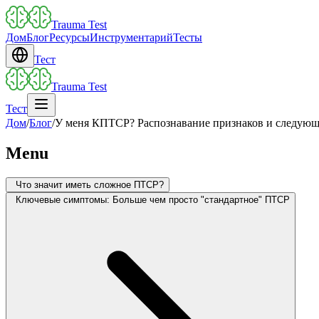
Trauma Test
Дом
Блог
Ресурсы
Инструментарий
Тесты
Тест
Trauma Test
Тест
Дом
/
Блог
/
У меня КПТСР? Распознавание признаков и следую
Menu
Что значит иметь сложное ПТСР?
Ключевые симптомы: Больше чем просто "стандартное" ПТСР