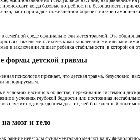
ое, эмоциональное или сексуальное насилие, направленное на р
роисходит, когда базовые потребности в безопасности, привяза
бенка, часто приводя к пожизненной борьбе с низкой самооценко
а в семейной среде официально считается травмой. Эта обширна
 борются с тяжелыми психическими заболеваниями или зависимост
мьи в заключении лишает ребенка стабильности, в которой он о
ые формы детской травмы
нная психология признает, что детская травма, безусловно, вых
али игнорируемым.
нь в условиях насилия в обществе, переживание системной дис
сление в условиях глубокой бедности или постоянная нестабил
оров служит подтверждением для тех, чей болезненный опыт мож
на мозг и тело
как ранние невзгоды фундаментально меняют вашу физиологию. 