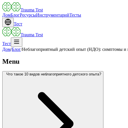
Trauma Test
Дом
Блог
Ресурсы
Инструментарий
Тесты
Тест
Trauma Test
Тест
Дом
/
Блог
/
Неблагоприятный детский опыт (НДО): симптомы и 
Menu
Что такое 10 видов неблагоприятного детского опыта?