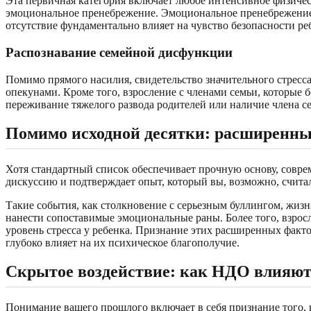
Эта первичная категория включает любое интенсивное физическ
эмоциональное пренебрежение. Эмоциональное пренебрежение п
отсутствие фундаментально влияет на чувство безопасности ре
Распознавание семейной дисфункции
Помимо прямого насилия, свидетельство значительного стресс
опекунами. Кроме того, взросление с членами семьи, которые
переживание тяжелого развода родителей или наличие члена се
Помимо исходной десятки: расширенн
Хотя стандартный список обеспечивает прочную основу, совреме
дискуссию и подтверждает опыт, который вы, возможно, счит
Такие события, как столкновение с серьезным буллингом, жиз
нанести сопоставимые эмоциональные раны. Более того, взро
уровень стресса у ребенка. Признание этих расширенных факт
глубоко влияет на их психическое благополучие.
Скрытое воздействие: как НДО влияют 
Понимание вашего прошлого включает в себя признание того, 