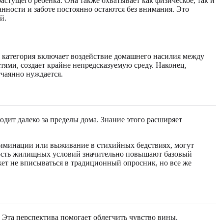
астущего ребенка. Она также охватывает как физическое, так и
нности и заботе постоянно остаются без внимания. Это
й.
я категория включает воздействие домашнего насилия между
ями, создает крайне непредсказуемую среду. Наконец,
тчаянно нуждается.
одит далеко за пределы дома. Знание этого расширяет
криминации или выживание в стихийных бедствиях, могут
ьность жилищных условий значительно повышают базовый
ет не вписываться в традиционный опросник, но все же
Эта перспектива помогает облегчить чувство вины,