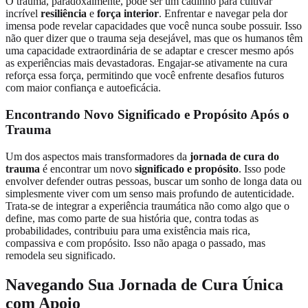
O trauma, paradoxalmente, pode ser um cadinho para cultivar
incrível
resiliência
e
força interior
. Enfrentar e navegar pela dor
imensa pode revelar capacidades que você nunca soube possuir. Isso
não quer dizer que o trauma seja desejável, mas que os humanos têm
uma capacidade extraordinária de se adaptar e crescer mesmo após
as experiências mais devastadoras. Engajar-se ativamente na cura
reforça essa força, permitindo que você enfrente desafios futuros
com maior confiança e autoeficácia.
Encontrando Novo Significado e Propósito Após o
Trauma
Um dos aspectos mais transformadores da
jornada de cura do
trauma
é encontrar um novo
significado e propósito
. Isso pode
envolver defender outras pessoas, buscar um sonho de longa data ou
simplesmente viver com um senso mais profundo de autenticidade.
Trata-se de integrar a experiência traumática não como algo que o
define, mas como parte de sua história que, contra todas as
probabilidades, contribuiu para uma existência mais rica,
compassiva e com propósito. Isso não apaga o passado, mas
remodela seu significado.
Navegando Sua Jornada de Cura Única
com Apoio