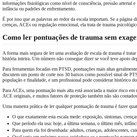
informações fisiológicas como nível de consciência, pressão arterial 
infância ou padrões de enfrentamento.
É por isso que as palavras ao redor da escala importam. Se a página dis
crenças, ACEs ou regulação emocional, ela trata de trauma psicológic
Como ler pontuações de trauma sem exager
A forma mais segura de ler uma avaliação de escala de trauma é trat
história inteira. Um número não consegue dizer se você teve apoio depo
Para ferramentas focadas em PTSD, pontuações mais altas geralmente 
discutem um ponto de corte nos 30 baixos como possível sinal de PTSD
população e finalidade, e um profissional pode considerar histórico do
Para ACEs, uma pontuação mais alta está associada a maior risco em n
ACE originais, e muitos fatores de proteção também não são contados
Uma maneira prática de ler qualquer pontuação de trauma é fazer quat
O que exatamente esta escala mede: exposição, sintomas, crenças,
Que período ela usa: hoje, a última semana, o último mês, infânci
Para quem ela foi desenhada: adultos, crianças, adolescentes, cu
Qual seria um próximo passo cuidadoso se a pontuação parecer 