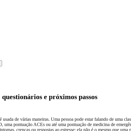
 questionários e próximos passos
é usada de várias maneiras. Uma pessoa pode estar falando de uma clas
TSD, uma pontuação ACEs ou até uma pontuação de medicina de emergênc
intomas, crenças ou respostas ao estresse; ela não é o mesmo que uma