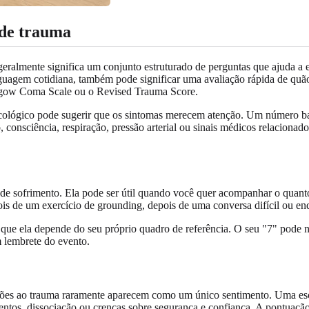
 de trauma
eralmente significa um conjunto estruturado de perguntas que ajuda a 
nguagem cotidiana, também pode significar uma avaliação rápida de quã
Glasgow Coma Scale ou o Revised Trauma Score.
cológico pode sugerir que os sintomas merecem atenção. Um número bai
o, consciência, respiração, pressão arterial ou sinais médicos relacionad
de sofrimento. Ela pode ser útil quando você quer acompanhar o quanto
s de um exercício de grounding, depois de uma conversa difícil ou enq
 é que ela depende do seu próprio quadro de referência. O seu "7" pode
m lembrete do evento.
ções ao trauma raramente aparecem como um único sentimento. Uma esca
ntos, dissociação ou crenças sobre segurança e confiança. A pontuação 