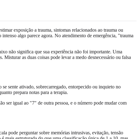
estimar exposição a trauma, sintomas relacionados ao trauma ou
o intenso algo parece agora. No atendimento de emergência, "trauma
xo não significa que sua experiência não foi importante. Uma
os. Misturar as duas coisas pode levar a medo desnecessário ou falsa
 se sente ativado, sobrecarregado, entorpecido ou inquieto no
uanto prepara notas para a terapia.
 não ser igual ao "7" de outra pessoa, e o número pode mudar com
la pode perguntar sobre memórias intrusivas, evitação, tensão
é mais estruturada do que uma classificação única de 1 a 10, mas