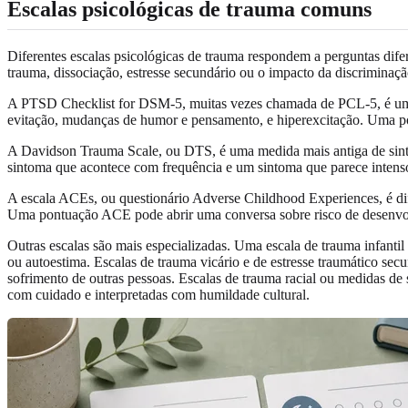
Escalas psicológicas de trauma comuns
Diferentes escalas psicológicas de trauma respondem a perguntas dif
trauma, dissociação, estresse secundário ou o impacto da discriminaçã
A PTSD Checklist for DSM-5, muitas vezes chamada de PCL-5, é uma
evitação, mudanças de humor e pensamento, e hiperexcitação. Uma pon
A Davidson Trauma Scale, ou DTS, é uma medida mais antiga de sint
sintoma que acontece com frequência e um sintoma que parece intenso
A escala ACEs, ou questionário Adverse Childhood Experiences, é dif
Uma pontuação ACE pode abrir uma conversa sobre risco de desenvolvi
Outras escalas são mais especializadas. Uma escala de trauma infantil
ou autoestima. Escalas de trauma vicário e de estresse traumático secu
sofrimento de outras pessoas. Escalas de trauma racial ou medidas de
com cuidado e interpretadas com humildade cultural.