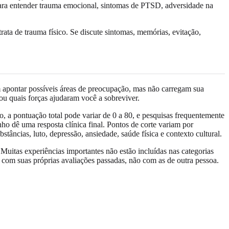
s para entender trauma emocional, sintomas de PTSD, adversidade na
trata de trauma físico. Se discute sintomas, memórias, evitação,
 apontar possíveis áreas de preocupação, mas não carregam sua
 ou quais forças ajudaram você a sobreviver.
 a pontuação total pode variar de 0 a 80, e pesquisas frequentemente
o dê uma resposta clínica final. Pontos de corte variam por
tâncias, luto, depressão, ansiedade, saúde física e contexto cultural.
uitas experiências importantes não estão incluídas nas categorias
 com suas próprias avaliações passadas, não com as de outra pessoa.