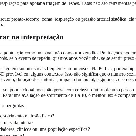
e respiração para apoiar a triagem de lesões. Essas não são ferramenta
cute pronto-socorro, coma, respiração ou pressão arterial sistólica, ela 
o.
ar na interpretação
ar a pontuação como um sinal, não como um veredito. Pontuações podem
is, se o evento se repetiu, quantos anos você tinha, se se sentiu preso
sugerem sintomas mais frequentes ou intensos. Na PCL-5, por exemplo,
 provável em alguns contextos. Isso não significa que o número sozinh
 evento, duração dos sintomas, impacto funcional, segurança, uso de subs
ível populacional, mas não prevê com certeza o futuro de uma pessoa. M
. Para uma avaliação de sofrimento de 1 a 10, o melhor uso é comparar
ro perguntas:
 sofrimento ou lesão física?
a ou vida inteira?
idadores, clínicos ou uma população específica?
preocupante?