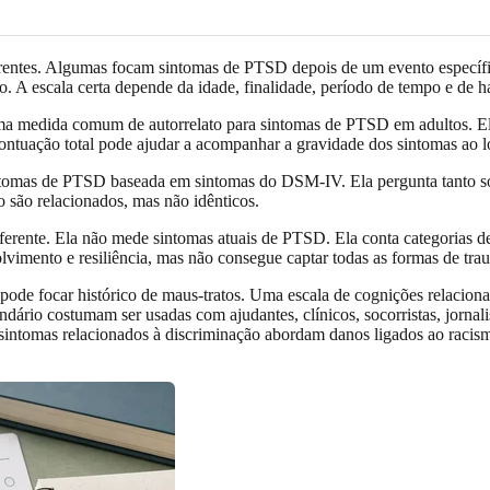
erentes. Algumas focam sintomas de PTSD depois de um evento específic
o. A escala certa depende da idade, finalidade, período de tempo e de h
 medida comum de autorrelato para sintomas de PTSD em adultos. Ela
tuação total pode ajudar a acompanhar a gravidade dos sintomas ao lo
omas de PTSD baseada em sintomas do DSM-IV. Ela pergunta tanto sobr
 são relacionados, mas não idênticos.
erente. Ela não mede sintomas atuais de PTSD. Ela conta categorias de
mento e resiliência, mas não consegue captar todas as formas de traum
 pode focar histórico de maus-tratos. Uma escala de cognições relacion
ndário costumam ser usadas com ajudantes, clínicos, socorristas, jornal
 sintomas relacionados à discriminação abordam danos ligados ao racis