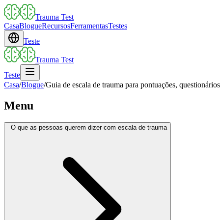
Trauma Test
Casa
Blogue
Recursos
Ferramentas
Testes
Teste
Trauma Test
Teste
Casa
/
Blogue
/
Guia de escala de trauma para pontuações, questionário
Menu
O que as pessoas querem dizer com escala de trauma