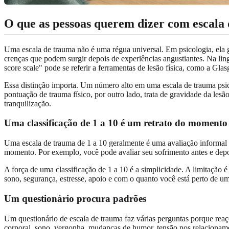
O que as pessoas querem dizer com escala
Uma escala de trauma não é uma régua universal. Em psicologia, ela g
crenças que podem surgir depois de experiências angustiantes. Na li
score scale" pode se referir a ferramentas de lesão física, como a 
Essa distinção importa. Um número alto em uma escala de trauma psi
pontuação de trauma físico, por outro lado, trata de gravidade da lesã
tranquilização.
Uma classificação de 1 a 10 é um retrato do momento
Uma escala de trauma de 1 a 10 geralmente é uma avaliação informal 
momento. Por exemplo, você pode avaliar seu sofrimento antes e depoi
A força de uma classificação de 1 a 10 é a simplicidade. A limitação
sono, segurança, estresse, apoio e com o quanto você está perto de u
Um questionário procura padrões
Um questionário de escala de trauma faz várias perguntas porque rea
corporal, sono, vergonha, mudanças de humor, tensão nos relacioname