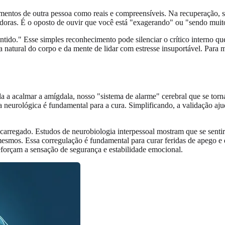
timentos de outra pessoa como reais e compreensíveis. Na recuperação, 
ladoras. É o oposto de ouvir que você está "exagerando" ou "sendo muito
ido." Esse simples reconhecimento pode silenciar o crítico interno q
va natural do corpo e da mente de lidar com estresse insuportável. Par
a acalmar a amígdala, nosso "sistema de alarme" cerebral que se torna
eurológica é fundamental para a cura. Simplificando, a validação ajud
rregado. Estudos de neurobiologia interpessoal mostram que se sentir 
mos. Essa corregulação é fundamental para curar feridas de apego e di
eforçam a sensação de segurança e estabilidade emocional.