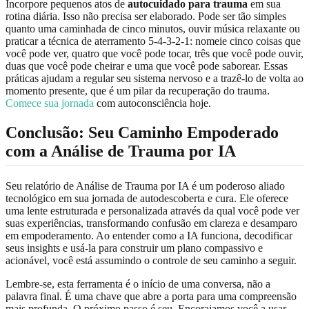
Incorpore pequenos atos de
autocuidado para trauma
em sua
rotina diária. Isso não precisa ser elaborado. Pode ser tão simples
quanto uma caminhada de cinco minutos, ouvir música relaxante ou
praticar a técnica de aterramento 5-4-3-2-1: nomeie cinco coisas que
você pode ver, quatro que você pode tocar, três que você pode ouvir,
duas que você pode cheirar e uma que você pode saborear. Essas
práticas ajudam a regular seu sistema nervoso e a trazê-lo de volta ao
momento presente, que é um pilar da recuperação do trauma.
Comece sua jornada
com autoconsciência hoje.
Conclusão: Seu Caminho Empoderado
com a Análise de Trauma por IA
Seu relatório de Análise de Trauma por IA é um poderoso aliado
tecnológico em sua jornada de autodescoberta e cura. Ele oferece
uma lente estruturada e personalizada através da qual você pode ver
suas experiências, transformando confusão em clareza e desamparo
em empoderamento. Ao entender como a IA funciona, decodificar
seus insights e usá-la para construir um plano compassivo e
acionável, você está assumindo o controle de seu caminho a seguir.
Lembre-se, esta ferramenta é o início de uma conversa, não a
palavra final. É uma chave que abre a porta para uma compreensão
mais profunda. O próximo passo é seu. Encorajamos você a usar