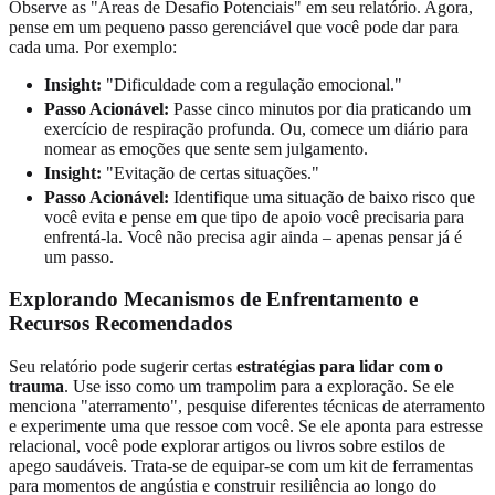
Observe as "Áreas de Desafio Potenciais" em seu relatório. Agora,
pense em um pequeno passo gerenciável que você pode dar para
cada uma. Por exemplo:
Insight:
"Dificuldade com a regulação emocional."
Passo Acionável:
Passe cinco minutos por dia praticando um
exercício de respiração profunda. Ou, comece um diário para
nomear as emoções que sente sem julgamento.
Insight:
"Evitação de certas situações."
Passo Acionável:
Identifique uma situação de baixo risco que
você evita e pense em que tipo de apoio você precisaria para
enfrentá-la. Você não precisa agir ainda – apenas pensar já é
um passo.
Explorando Mecanismos de Enfrentamento e
Recursos Recomendados
Seu relatório pode sugerir certas
estratégias para lidar com o
trauma
. Use isso como um trampolim para a exploração. Se ele
menciona "aterramento", pesquise diferentes técnicas de aterramento
e experimente uma que ressoe com você. Se ele aponta para estresse
relacional, você pode explorar artigos ou livros sobre estilos de
apego saudáveis. Trata-se de equipar-se com um kit de ferramentas
para momentos de angústia e construir resiliência ao longo do