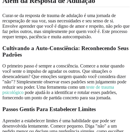
Além da Resposta de Adulação
Curar-se da resposta de trauma de adulação é uma jornada de
recuperação de sua voz, suas necessidades e seu senso de si.
Envolve aprender que você é digno de amor e respeito, não pelo que
faz pelos outros, mas simplesmente por quem você é. Este processo
requer tempo, paciência e muita autocompaixão.
Cultivando a
Auto-Consciência
: Reconhecendo Seus
Padrões
O primeiro passo é sempre a consciência. Comece a notar quando
você sente o impulso de agradar os outros. Que situações o
desencadeiam? Que emoções surgem quando você considera dizer
"não"? Simplesmente observar esses padrões sem julgamento pode
reduzir seu poder. Uma ferramenta como um
teste de trauma
psicológico
pode ajudá-lo a identificar e rotular esses padrões,
fornecendo um ponto de partida concreto para sua jornada.
Passos Gentis Para
Estabelecer Limites
Aprender a estabelecer limites é uma habilidade que pode ser
desenvolvida lentamente. Comece pequeno. Diga "não" a um
pedido menor ou declare uma preferência simples, como escolher