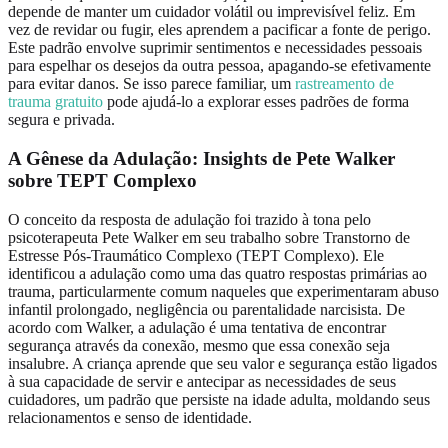
depende de manter um cuidador volátil ou imprevisível feliz. Em
vez de revidar ou fugir, eles aprendem a pacificar a fonte de perigo.
Este padrão envolve suprimir sentimentos e necessidades pessoais
para espelhar os desejos da outra pessoa, apagando-se efetivamente
para evitar danos. Se isso parece familiar, um
rastreamento de
trauma gratuito
pode ajudá-lo a explorar esses padrões de forma
segura e privada.
A Gênese da Adulação: Insights de Pete Walker
sobre
TEPT Complexo
O conceito da resposta de adulação foi trazido à tona pelo
psicoterapeuta Pete Walker em seu trabalho sobre Transtorno de
Estresse Pós-Traumático Complexo (TEPT Complexo). Ele
identificou a adulação como uma das quatro respostas primárias ao
trauma, particularmente comum naqueles que experimentaram abuso
infantil prolongado, negligência ou parentalidade narcisista. De
acordo com Walker, a adulação é uma tentativa de encontrar
segurança através da conexão, mesmo que essa conexão seja
insalubre. A criança aprende que seu valor e segurança estão ligados
à sua capacidade de servir e antecipar as necessidades de seus
cuidadores, um padrão que persiste na idade adulta, moldando seus
relacionamentos e senso de identidade.