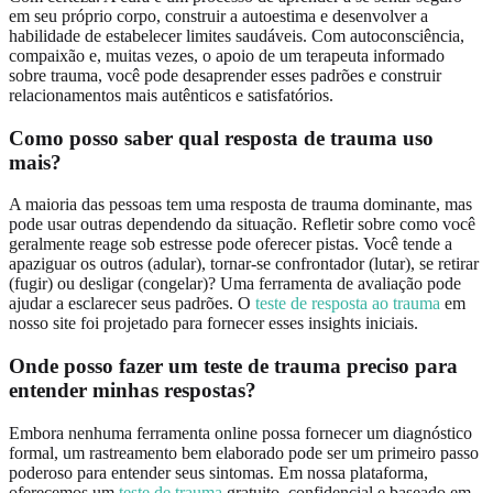
em seu próprio corpo, construir a autoestima e desenvolver a
habilidade de estabelecer limites saudáveis. Com autoconsciência,
compaixão e, muitas vezes, o apoio de um terapeuta informado
sobre trauma, você pode desaprender esses padrões e construir
relacionamentos mais autênticos e satisfatórios.
Como posso saber qual resposta de trauma uso
mais?
A maioria das pessoas tem uma resposta de trauma dominante, mas
pode usar outras dependendo da situação. Refletir sobre como você
geralmente reage sob estresse pode oferecer pistas. Você tende a
apaziguar os outros (adular), tornar-se confrontador (lutar), se retirar
(fugir) ou desligar (congelar)? Uma ferramenta de avaliação pode
ajudar a esclarecer seus padrões. O
teste de resposta ao trauma
em
nosso site foi projetado para fornecer esses insights iniciais.
Onde posso fazer um teste de trauma preciso para
entender minhas respostas?
Embora nenhuma ferramenta online possa fornecer um diagnóstico
formal, um rastreamento bem elaborado pode ser um primeiro passo
poderoso para entender seus sintomas. Em nossa plataforma,
oferecemos um
teste de trauma
gratuito, confidencial e baseado em