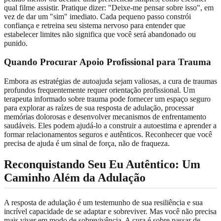
qual filme assistir. Pratique dizer: "Deixe-me pensar sobre isso", em
vez de dar um "sim" imediato. Cada pequeno passo constrói
confiança e retreina seu sistema nervoso para entender que
estabelecer limites não significa que você será abandonado ou
punido.
Quando Procurar
Apoio Profissional
para Trauma
Embora as estratégias de autoajuda sejam valiosas, a cura de traumas
profundos frequentemente requer orientação profissional. Um
terapeuta informado sobre trauma pode fornecer um espaço seguro
para explorar as raízes de sua resposta de adulação, processar
memórias dolorosas e desenvolver mecanismos de enfrentamento
saudáveis. Eles podem ajudá-lo a construir a autoestima e aprender a
formar relacionamentos seguros e autênticos. Reconhecer que você
precisa de ajuda é um sinal de força, não de fraqueza.
Reconquistando Seu Eu Autêntico: Um
Caminho Além da Adulação
A resposta de adulação é um testemunho de sua resiliência e sua
incrível capacidade de se adaptar e sobreviver. Mas você não precisa
mais viver em modo de sobrevivência. A cura é sobre passar de