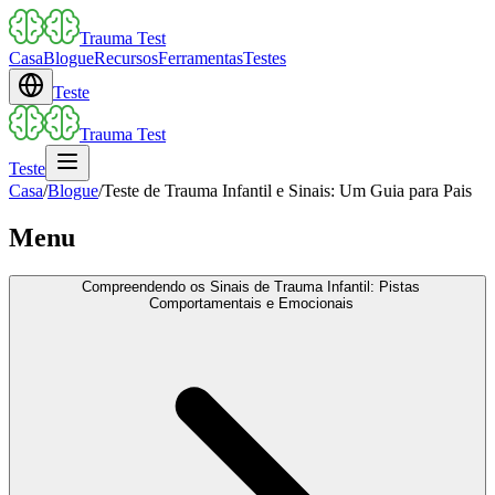
Trauma Test
Casa
Blogue
Recursos
Ferramentas
Testes
Teste
Trauma Test
Teste
Casa
/
Blogue
/
Teste de Trauma Infantil e Sinais: Um Guia para Pais
Menu
Compreendendo os Sinais de Trauma Infantil: Pistas
Comportamentais e Emocionais