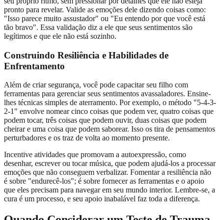
seu próprio ritmo, sem pressionar por detalhes que ele não esteja
pronto para revelar. Valide as emoções dele dizendo coisas como:
"Isso parece muito assustador" ou "Eu entendo por que você está
tão bravo". Essa validação diz a ele que seus sentimentos são
legítimos e que ele não está sozinho.
Construindo Resiliência e Habilidades de
Enfrentamento
Além de criar segurança, você pode capacitar seu filho com
ferramentas para gerenciar seus sentimentos avassaladores. Ensine-
lhes técnicas simples de aterramento. Por exemplo, o método "5-4-3-
2-1" envolve nomear cinco coisas que podem ver, quatro coisas que
podem tocar, três coisas que podem ouvir, duas coisas que podem
cheirar e uma coisa que podem saborear. Isso os tira de pensamentos
perturbadores e os traz de volta ao momento presente.
Incentive atividades que promovam a autoexpressão, como
desenhar, escrever ou tocar música, que podem ajudá-los a processar
emoções que não conseguem verbalizar. Fomentar a resiliência não
é sobre "endurecê-los"; é sobre fornecer as ferramentas e o apoio
que eles precisam para navegar em seu mundo interior. Lembre-se, a
cura é um processo, e seu apoio inabalável faz toda a diferença.
Quando Considerar um Teste de Trauma