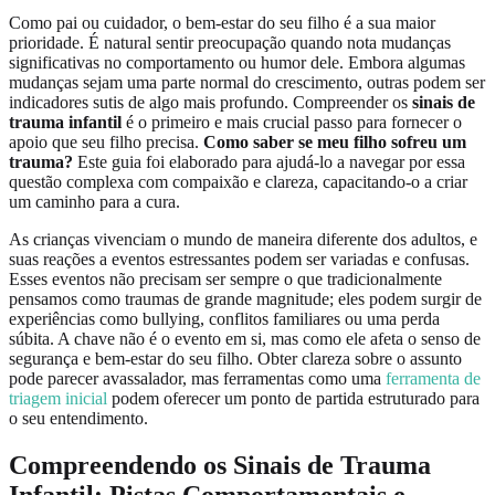
Como pai ou cuidador, o bem-estar do seu filho é a sua maior
prioridade. É natural sentir preocupação quando nota mudanças
significativas no comportamento ou humor dele. Embora algumas
mudanças sejam uma parte normal do crescimento, outras podem ser
indicadores sutis de algo mais profundo. Compreender os
sinais de
trauma infantil
é o primeiro e mais crucial passo para fornecer o
apoio que seu filho precisa.
Como saber se meu filho sofreu um
trauma?
Este guia foi elaborado para ajudá-lo a navegar por essa
questão complexa com compaixão e clareza, capacitando-o a criar
um caminho para a cura.
As crianças vivenciam o mundo de maneira diferente dos adultos, e
suas reações a eventos estressantes podem ser variadas e confusas.
Esses eventos não precisam ser sempre o que tradicionalmente
pensamos como traumas de grande magnitude; eles podem surgir de
experiências como bullying, conflitos familiares ou uma perda
súbita. A chave não é o evento em si, mas como ele afeta o senso de
segurança e bem-estar do seu filho. Obter clareza sobre o assunto
pode parecer avassalador, mas ferramentas como uma
ferramenta de
triagem inicial
podem oferecer um ponto de partida estruturado para
o seu entendimento.
Compreendendo os Sinais de Trauma
Infantil: Pistas Comportamentais e