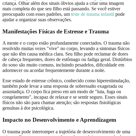
criança. Olhar além dos sinais óbvios ajuda a criar uma imagem
mais completa do que seu filho está passando. Se você estiver
preocupado com esses padrões, um
teste de trauma infantil
pode
ajudar a organizar suas observações.
Manifestações Físicas de Estresse e Trauma
A mente e o corpo estão profundamente conectados. O trauma não
resolvido muitas vezes "vive" no corpo, levando a sintomas físicos
que não têm causa médica clara. Seu filho pode reclamar de dores
de cabeça frequentes, dores de estômago ou fadiga geral. Distúrbios
do sono são muito comuns, incluindo pesadelos, dificuldade em
adormecer ou acordar frequentemente durante a noite.
Esse estado de estresse crônico, conhecido como hiperestimulação,
também pode levar a uma resposta de sobressalto exagerada ou
assustadiça. O corpo fica preso em um modo de "luta, fuga ou
congelamento", incapaz de relaxar e se sentir seguro. Esses sinais
físicos não são para chamar atenção; são respostas fisiológicas
genuínas à dor psicológica.
Impacto no Desenvolvimento e Aprendizagem
O trauma pode interromper a trajetória de desenvolvimento de uma