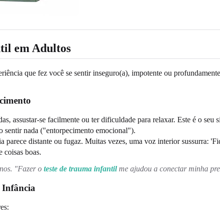
til em Adultos
periência que fez você se sentir inseguro(a), impotente ou profundame
ecimento
as, assustar-se facilmente ou ter dificuldade para relaxar. Este é o se
ão sentir nada ("entorpecimento emocional").
a parece distante ou fugaz. Muitas vezes, uma voz interior sussurra: 'Fiq
e coisas boas.
anos. "Fazer o
teste de trauma infantil
me ajudou a conectar minha preo
 Infância
es: