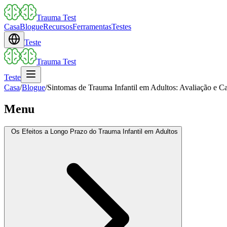
Trauma Test
Casa
Blogue
Recursos
Ferramentas
Testes
Teste
Trauma Test
Teste
Casa
/
Blogue
/
Sintomas de Trauma Infantil em Adultos: Avaliação e
Menu
Os Efeitos a Longo Prazo do Trauma Infantil em Adultos