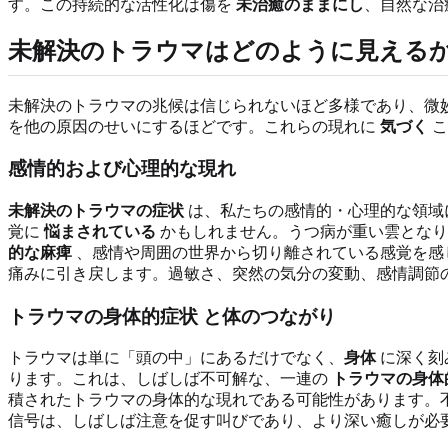
す。この持続的な活性化は傷を
未治癒のままにし
、自然な治
未解決のトラウマはどのように見える
未解決のトラウマの兆候は信じられないほど多様であり、微
を他の原因のせいにするほどです。これらの現れに
気づく
こ
感情的および心理的な現れ
未解決のトラウマの症状
は、私たちの感情的・心理的な領域
覚に
悩まされている
かもしれません。うつ病が重い雲とな
的な麻痺
、感情や周囲の世界から切り離されている感覚を感
痛みに引き戻します。過敏さ、突然の気分の変動、感情調節
トラウマの身体的症状
と体のつながり
トラウマは単に「頭の中」にあるだけでなく、
身体
に深く刻
ります。これは、しばしば不可解な、一連の
トラウマの身体
積されたトラウマの身体的な現れである可能性があります。
信号は、しばしば注意を促す叫びであり、より深い癒しが必