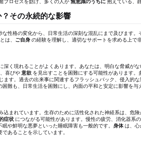
癒プロセスを妨げ、多くの人が
無意識のうちに
抱えている、
か
？その永続的な影響
妙な性格の変化から、日常生活の深刻な混乱にまで及びます。
とは、
ご自身
の経験を理解し、適切なサポートを求める上で
に深く現れることがよくあります。あなたは、明白な脅威がな
り、喜びや
意欲
を見出すことを困難にする可能性があります。
じます。過去の出来事に関連するフラッシュバック、侵入的な
の困難も、日常生活を困難にし、内面の平和と安定に影響を与
み込まれています。生存のために活性化された神経系は、危険
的症状
につながる可能性があります。慢性の疲労、消化器系の
不眠や鮮明な悪夢といった睡眠障害も一般的です。
身体
は、心
要であることを示しています。