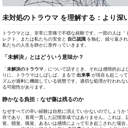
未対処のトラウマ
を理解する：より深
トラウマとは、非常に苦痛で不穏な経験です。一部の人は「
レクト、または私たちの安全と
自己認識
を蝕む、繰り返され
私たちの人生を静かに形作っていきます。
「
未解決
」とはどういう意味か？
「
未解決のトラウマ
」について話すとき、それは感情的およ
りに、トラウマはしばしば、まるで
出来事
が現在も起こって
ズムが過剰に機能している状態です。適切な処理が行われな
る可能性があります。
静かなる負担：なぜ傷は残るのか
なぜすべての辛い経験は自然に消えていかないのでしょうか
存であり、首尾一貫した記憶形成ではありません。これは、
覚、聴覚、嗅覚、あるいは感情によって引き起こされた場合