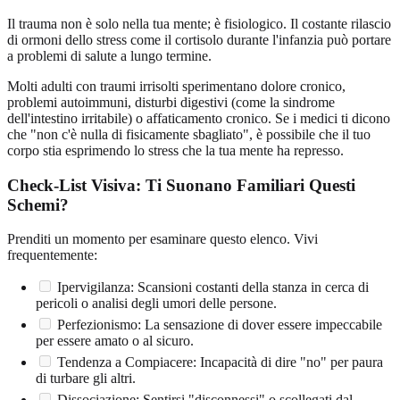
Il trauma non è solo nella tua mente; è fisiologico. Il costante rilascio
di ormoni dello stress come il cortisolo durante l'infanzia può portare
a problemi di salute a lungo termine.
Molti adulti con traumi irrisolti sperimentano dolore cronico,
problemi autoimmuni, disturbi digestivi (come la sindrome
dell'intestino irritabile) o affaticamento cronico. Se i medici ti dicono
che "non c'è nulla di fisicamente sbagliato", è possibile che il tuo
corpo stia esprimendo lo stress che la tua mente ha represso.
Check-List Visiva: Ti Suonano Familiari Questi
Schemi?
Prenditi un momento per esaminare questo elenco. Vivi
frequentemente:
Ipervigilanza: Scansioni costanti della stanza in cerca di
pericoli o analisi degli umori delle persone.
Perfezionismo: La sensazione di dover essere impeccabile
per essere amato o al sicuro.
Tendenza a Compiacere: Incapacità di dire "no" per paura
di turbare gli altri.
Dissociazione: Sentirsi "disconnessi" o scollegati dal