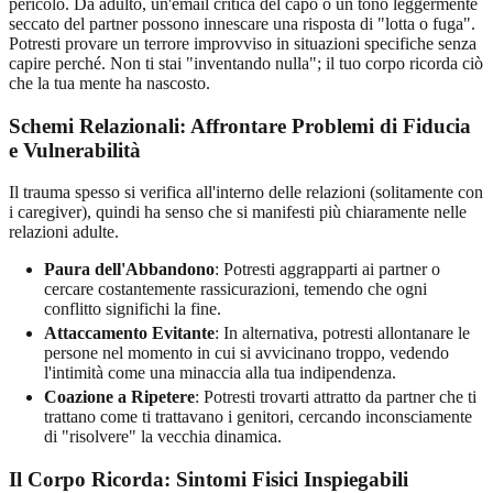
pericolo. Da adulto, un'email critica del capo o un tono leggermente
seccato del partner possono innescare una risposta di "lotta o fuga".
Potresti provare un terrore improvviso in situazioni specifiche senza
capire perché. Non ti stai "inventando nulla"; il tuo corpo ricorda ciò
che la tua mente ha nascosto.
Schemi Relazionali: Affrontare Problemi di Fiducia
e Vulnerabilità
Il trauma spesso si verifica all'interno delle relazioni (solitamente con
i caregiver), quindi ha senso che si manifesti più chiaramente nelle
relazioni adulte.
Paura dell'Abbandono
: Potresti aggrapparti ai partner o
cercare costantemente rassicurazioni, temendo che ogni
conflitto significhi la fine.
Attaccamento Evitante
: In alternativa, potresti allontanare le
persone nel momento in cui si avvicinano troppo, vedendo
l'intimità come una minaccia alla tua indipendenza.
Coazione a Ripetere
: Potresti trovarti attratto da partner che ti
trattano come ti trattavano i genitori, cercando inconsciamente
di "risolvere" la vecchia dinamica.
Il Corpo Ricorda: Sintomi Fisici Inspiegabili