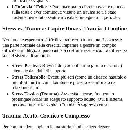
cronica ipervigilanza.
L'Infanzia "Felice"
: Puoi aver avuto cibo in tavola e un tetto
sulla testa e aver comunque vissuto un trauma se ti è stato
costantemente fatto sentire invisibile, indegno o in pericolo.
Stress vs. Trauma: Capire Dove si Traccia il Confine
Non tutte le esperienze difficili si traducono in trauma. Lo stress è
una parte normale della crescita. Imparare a gestire un compito
difficile o un litigio al parco aiuta a costruire resilienza. La differenza
sta nel sistema di supporto.
Stress Positivo
: Brevi sfide (come il primo giorno di scuola)
attenuate da adulti di supporto.
Stress Tollerabile
: Eventi più seri (come un disastro naturale o
un infortunio) in cui il bambino è protetto e confortato da
relazioni sicure.
Stress Tossico (Trauma)
: Avversità intense, frequenti o
prolungate
senza
un adeguato supporto adulto. Qui il sistema
nervoso rimane bloccato in "modalità sopravvivenza".
Trauma Acuto, Cronico e Complesso
Per comprendere appieno la tua storia, è utile categorizzare