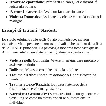
Divorzio/Separazione
: Perdita di un caregiver o instabilità
legata alla rottura.
Parente Incarcerato
: Avere un familiare in carcere.
Violenza Domestica
: Assistere a violenze contro la madre o la
matrigna.
Esempi di Traumi "Nascosti"
Lo studio originale sulle ACE è stato pionieristico, ma non
esaustivo. Molte persone hanno traumi validi che esulano dalla lista
delle 10 ACE principali. La psicologia moderna riconosce queste
ACE "nascoste" o ampliate come ugualmente significative.
Violenza nella Comunità
: Vivere in un quartiere insicuro o
assistere a crimini.
Bullismo
: Molestie croniche a scuola o online.
Trauma Medico
: Procedure dolorose o lunghi ricoveri da
bambini.
Trauma Storico/Razziale
: Lo stress sistemico della
discriminazione ed emarginazione.
Narcisismo Genitoriale
: Essere cresciuti da un genitore che
vede il figlio come un'estensione di sé piuttosto che un
individuo.