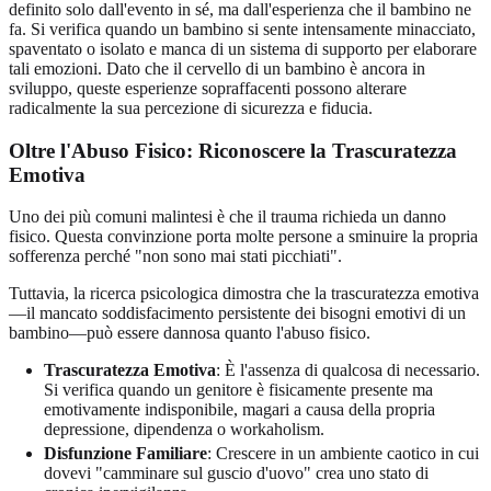
definito solo dall'evento in sé, ma dall'esperienza che il bambino ne
fa. Si verifica quando un bambino si sente intensamente minacciato,
spaventato o isolato e manca di un sistema di supporto per elaborare
tali emozioni. Dato che il cervello di un bambino è ancora in
sviluppo, queste esperienze sopraffacenti possono alterare
radicalmente la sua percezione di sicurezza e fiducia.
Oltre l'Abuso Fisico: Riconoscere la Trascuratezza
Emotiva
Uno dei più comuni malintesi è che il trauma richieda un danno
fisico. Questa convinzione porta molte persone a sminuire la propria
sofferenza perché "non sono mai stati picchiati".
Tuttavia, la ricerca psicologica dimostra che la trascuratezza emotiva
—il mancato soddisfacimento persistente dei bisogni emotivi di un
bambino—può essere dannosa quanto l'abuso fisico.
Trascuratezza Emotiva
: È l'assenza di qualcosa di necessario.
Si verifica quando un genitore è fisicamente presente ma
emotivamente indisponibile, magari a causa della propria
depressione, dipendenza o workaholism.
Disfunzione Familiare
: Crescere in un ambiente caotico in cui
dovevi "camminare sul guscio d'uovo" crea uno stato di