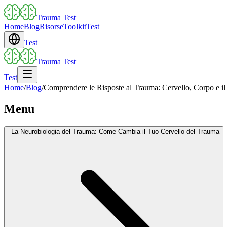
Trauma Test
Home
Blog
Risorse
Toolkit
Test
Test
Trauma Test
Test
Home
/
Blog
/
Comprendere le Risposte al Trauma: Cervello, Corpo e il
Menu
La Neurobiologia del Trauma: Come Cambia il Tuo Cervello del Trauma