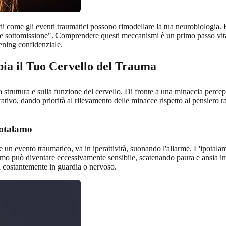
di come gli eventi traumatici possono rimodellare la tua neurobiologia.
 e sottomissione". Comprendere questi meccanismi è un primo passo vital
ning confidenziale.
ia il Tuo
Cervello del Trauma
la struttura e sulla funzione del cervello. Di fronte a una minaccia perce
ativo, dando priorità al rilevamento delle minacce rispetto al pensiero r
potalamo
e un evento traumatico, va in iperattività, suonando l'allarme. L'ipotala
fumo può diventare eccessivamente sensibile, scatenando paura e ansia in
ti costantemente in guardia o nervoso.