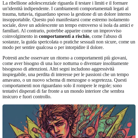
La ribellione adolescenziale riguarda il testare i limiti e il formare
un'identità indipendente. I cambiamenti comportamentali legati al
trauma, tuttavia, riguardano spesso la gestione di un dolore interno
insopportabile. Questo può manifestarsi come estremo isolamento
sociale, dove un adolescente un tempo estroverso si isola da amici e
familiari. Al contrario, potrebbe apparire come un improvviso
coinvolgimento in
comportamenti a rischio
, come l'abuso di
sostanze, la guida spericolata o pratiche sessuali non sicure, come un
modo per sentire qualcosa o per intorpidire il dolore.
Potresti anche osservare un ritorno a comportamenti più giovani,
come aver bisogno di una luce notturna o diventare insolitamente
bisognoso di attenzioni. Altri segni includono aggressività
inspiegabile, una perdita di interesse per le passioni che un tempo
amavano, o un nuovo schema di menzogne o segretezza. Questi
comportamenti non riguardano solo il rompere le regole; sono
tentativi disperati di far fronte a un mondo interiore che sembra
insicuro e fuori controllo.