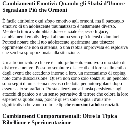
Cambiamenti Emotivi: Quando gli Sbalzi d'Umore
Segnalano Più che Ormoni
È facile attribuire ogni sfogo emotivo agli ormoni, ma il paesaggio
emotivo di un adolescente traumatizzato è nettamente diverso.
Mentre la tipica volubilità adolescenziale è spesso fugace, i
cambiamenti emotivi legati al trauma sono più intensi e duraturi.
Potresti notare che il tuo adolescente sperimenta una tristezza
opprimente che non si attenua, o una rabbia improvvisa ed esplosiva
che sembra sproporzionata alla situazione.
Un altro indicatore chiave è l'intorpidimento emotivo o uno stato di
distacco emotivo. Possono sembrare distaccati dai loro sentimenti o
dagli eventi che accadono intorno a loro, un meccanismo di coping
noto come dissociazione. Questi non sono solo sbalzi su un pendolo;
sono segni di un sistema nervoso che lotta per autoregolarsi dopo
essere stato sopraffatto. Presta attenzione all'ansia persistente, agli
attacchi di panico o a un senso pervasivo di terrore che colora la loro
esperienza quotidiana, poiché questi sono segnali d'allarme
significativi che vanno oltre le tipiche
emozioni adolescenziali
.
Cambiamenti Comportamentali: Oltre la Tipica
Ribellione e Sperimentazione