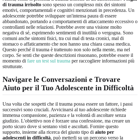
di trauma irrisolto
sono spesso un complesso mix dei sintomi
emotivi, comportamentali e cognitivi menzionati in precedenza. Un
adolescente potrebbe sviluppare un'intensa paura di essere
abbandonato, portando a comportamenti di attaccamento eccessivo o
controllanti nelle relazioni. Potrebbe avere una visione molto
negativa di sé, esprimendo sentimenti di inutilità o vergogna. Sono
comuni anche sintomi fisici, tra cui mal di testa cronici, mal di
stomaco o affaticamento che non hanno una chiara causa medica.
Questo perché il trauma è trattenuto non solo nella mente, ma nel
corpo. Se senti che queste descrizioni risuonano, potrebbe essere il
momento di
fare un test sul trauma
per raccogliere informazioni più
strutturate.
Navigare le Conversazioni e Trovare
Aiuto per il Tuo Adolescente in Difficoltà
Una volta che sospetti che il trauma possa essere un fattore, i passi
successivi sono cruciali. Avvicinarsi al tuo adolescente richiede
immensa compassione, pazienza e la volontà di ascoltare senza
giudizio. L'obiettivo non è forzare una confessione, ma creare un
porto sicuro dove si sentano visti e ascoltati. Fornire questo
supporto, insieme alla ricerca del giusto tipo di
aiuto per
adolescenti in difficoltà
, può metterli su un percorso verso la