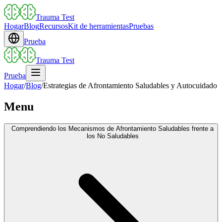
Trauma Test
Hogar
Blog
Recursos
Kit de herramientas
Pruebas
Prueba
Trauma Test
Prueba
Hogar
/
Blog
/
Estrategias de Afrontamiento Saludables y Autocuidado
Menu
Comprendiendo los Mecanismos de Afrontamiento Saludables frente a
los No Saludables