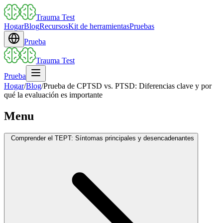
Trauma Test
Hogar
Blog
Recursos
Kit de herramientas
Pruebas
Prueba
Trauma Test
Prueba
Hogar
/
Blog
/
Prueba de CPTSD vs. PTSD: Diferencias clave y por
qué la evaluación es importante
Menu
Comprender el TEPT: Síntomas principales y desencadenantes