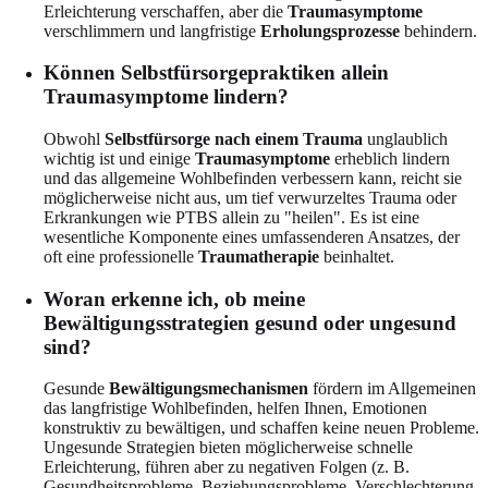
Erleichterung verschaffen, aber die
Traumasymptome
verschlimmern und langfristige
Erholungsprozesse
behindern.
Können Selbstfürsorgepraktiken allein
Traumasymptome lindern?
Obwohl
Selbstfürsorge nach einem Trauma
unglaublich
wichtig ist und einige
Traumasymptome
erheblich lindern
und das allgemeine Wohlbefinden verbessern kann, reicht sie
möglicherweise nicht aus, um tief verwurzeltes Trauma oder
Erkrankungen wie PTBS allein zu "heilen". Es ist eine
wesentliche Komponente eines umfassenderen Ansatzes, der
oft eine professionelle
Traumatherapie
beinhaltet.
Woran erkenne ich, ob meine
Bewältigungsstrategien gesund oder ungesund
sind?
Gesunde
Bewältigungsmechanismen
fördern im Allgemeinen
das langfristige Wohlbefinden, helfen Ihnen, Emotionen
konstruktiv zu bewältigen, und schaffen keine neuen Probleme.
Ungesunde Strategien bieten möglicherweise schnelle
Erleichterung, führen aber zu negativen Folgen (z. B.
Gesundheitsprobleme, Beziehungsprobleme, Verschlechterung