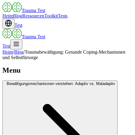
Trauma Test
Heim
Blog
Ressourcen
Toolkit
Tests
Test
Trauma Test
Test
Heim
/
Blog
/
Traumabewältigung: Gesunde Coping-Mechanismen
und Selbstfürsorge
Menu
Bewältigungsmechanismen verstehen: Adaptiv vs. Maladaptiv